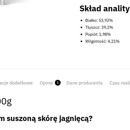
Skład analit
Białko: 53,92%
Tłuszcz: 39,2%
Popiół: 1,98%
Wilgotność: 4,21%
acje dodatkowe
Opinie
Dane producenta
Czas real
1
00g
 suszoną skórę jagnięcą?