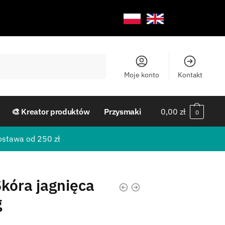
Moje konto
Kontakt
🎨 Kreator produktów
Przysmaki
0,00
zł
0
ostawa od 250 zł
Skóra jagnięca
g