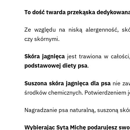
To dość twarda przekąska dedykowana 
Ze względu na niską alergenność, s
czy
skórnymi.
Skóra jagnięca
jest trawiona w całośc
podstawowej diety psa
.
Suszona skóra
jagnięca dla psa
nie zaw
środków chemicznych. Potwierdzeniem jes
Nagradzanie psa naturalną, suszoną skó
Wybierając Sytą Michę podarujesz swo