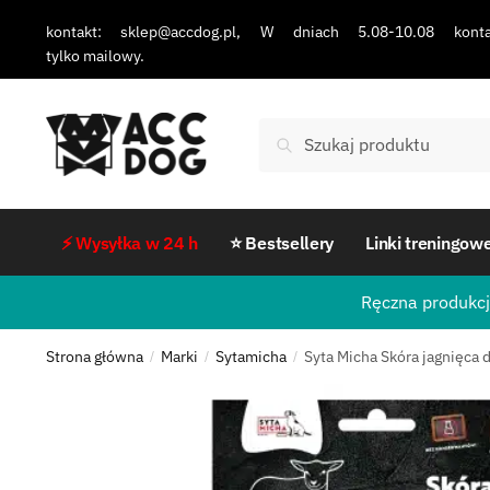
kontakt: sklep@accdog.pl, W dniach 5.08-10.08 konta
tylko mailowy.
Szukaj
⚡ Wysyłka w 24 h
⭐ Bestsellery
Linki treningow
Ręczna produkcj
Strona główna
Marki
Sytamicha
Syta Micha Skóra jagnięca 
/
/
/