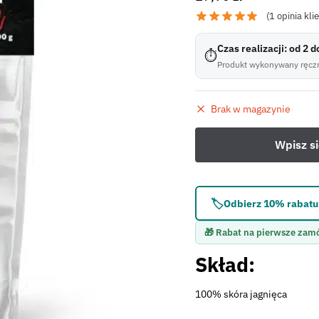
(
1
opinia kli
Czas realizacji: od 2 
⏱
Produkt wykonywany ręczn
Brak w magazynie
🏷️
Odbierz 10% rabatu 
🎁 Rabat na pierwsze zam
Skład:
100% skóra jagnięca