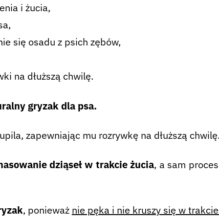
nia i żucia,
sa,
e się osadu z psich zębów,
ki na dłuższą chwilę.
ralny gryzak dla psa.
pupila, zapewniając mu rozrywkę na dłuższą chwilę
asowanie dziąseł w trakcie żucia
, a sam proce
ryzak
, ponieważ
nie pęka i nie kruszy się w trakcie