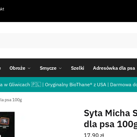
kt
e
Obroże
Smycze
Szelki
Adresówka dla psa
a w Gliwicach 🇵🇱 | Oryginalny BioThane® z USA | Darmowa d
dla psa 100g
Syta Micha 
dla psa 100
17,90
zł