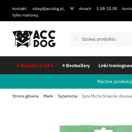
kontakt: sklep@accdog.pl, W dniach 5.08-10.08 konta
tylko mailowy.
Szukaj
⚡ Wysyłka w 24 h
⭐ Bestsellery
Linki treningow
Ręczna produkcj
Strona główna
Marki
Sytamicha
Syta Micha Smaczki dla psa
/
/
/