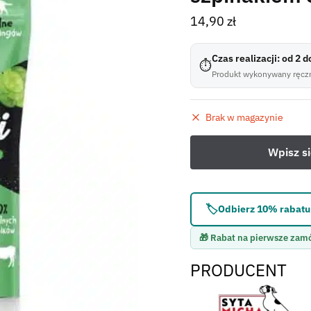
14,90
zł
Czas realizacji: od 2 
⏱
Produkt wykonywany ręczn
Brak w magazynie
🏷️
Odbierz 10% rabatu 
🎁 Rabat na pierwsze zam
PRODUCENT