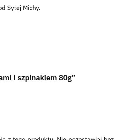
d Sytej Michy.
ami i szpinakiem 80g”
nia z tego produktu. Nie pozostawiaj bez