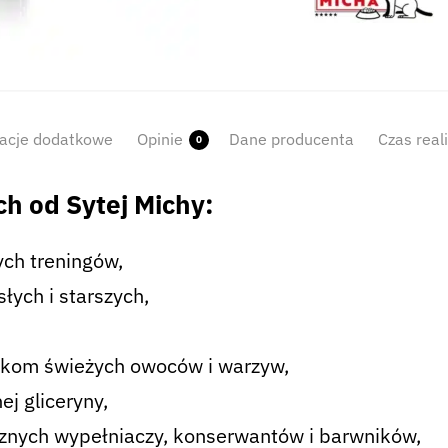
acje dodatkowe
Opinie
Dane producenta
Czas real
0
h od Sytej Michy:
ych treningów,
łych i starszych,
tkom świeżych owoców i warzyw,
ej gliceryny,
cznych wypełniaczy, konserwantów i barwników,