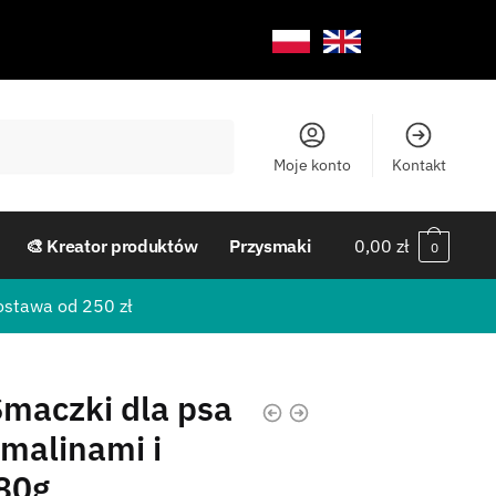
Moje konto
Kontakt
🎨 Kreator produktów
Przysmaki
0,00
zł
0
ostawa od 250 zł
Smaczki dla psa
 malinami i
80g