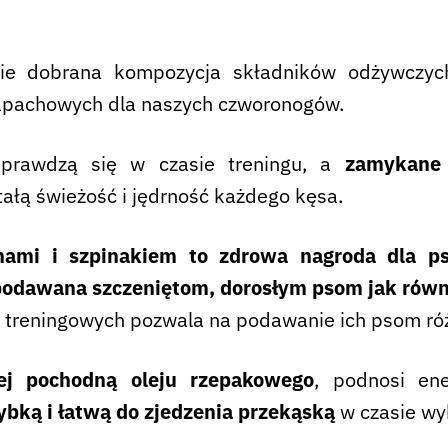
ie dobrana kompozycja składników odżywczy
apachowych dla naszych czworonogów.
sprawdzą się w czasie treningu, a
zamykane 
ałą świeżość i jędrność każdego kęsa.
nami i szpinakiem to zdrowa nagroda dla p
podawana szczeniętom, dorosłym psom jak równ
w treningowych pozwala na podawanie ich psom ró
ącej pochodną oleju rzepakowego
, podnosi en
zybką i łatwą do zjedzenia przekąską
w czasie wy