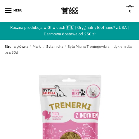
MENU
0
Ręczna produkcja w Gliwicach 🇵🇱 | Oryginalny BioThane® z USA |
Darmowa dostawa od 250 zł
Strona główna
/
Marki
/
Sytamicha
/
Syta Micha Treningówki z indykiem dla
psa 80g