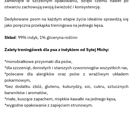
zamknięte w szczelnym opakowaniu, dzięki czemu nawet po
otwarciu zachowują swoją świeżość i konsystencję.
Dedykowane psom na każdym etapie życia idealnie sprawdzą się
jako poręczna przekąska treningowa na jednego kęsa.
Skład
: 99% indyk, 1% gliceryna roślinn
Zalety treningówek dla psa z indykiem od Sytej Michy:
*monobiałkowe przysmaki dla psów,
*dla szczeniąt, dorosłych i starszych czworonogów wszystkich ras,
*polecane dla alergików oraz psów z wrażliwym układem
pokarmowym,
*bez dodatku zbóż, glutenu, kukurydzy, soi, cukru, sztucznych
barwników i aromatów,
*małe, kuszące zapachem, miękkie kawałki na jednego kęsa,
*wygodne opakowanie z zapięciem strunowym.