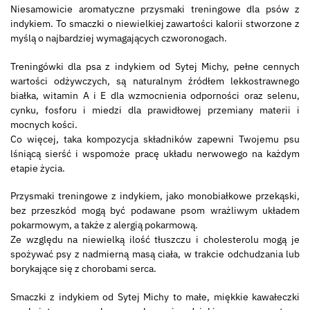
Niesamowicie aromatyczne przysmaki treningowe dla psów z
indykiem. To smaczki o niewielkiej zawartości kalorii stworzone z
myślą o najbardziej wymagających czworonogach.
Treningówki dla psa z indykiem od Sytej Michy, pełne cennych
wartości odżywczych, są naturalnym źródłem lekkostrawnego
białka, witamin A i E dla wzmocnienia odporności oraz selenu,
cynku, fosforu i miedzi dla prawidłowej przemiany materii i
mocnych kości.
Co więcej, taka kompozycja składników zapewni Twojemu psu
lśniącą sierść i wspomoże pracę układu nerwowego na każdym
etapie życia.
Przysmaki treningowe z indykiem, jako monobiałkowe przekąski,
bez przeszkód mogą być podawane psom wrażliwym układem
pokarmowym, a także z alergią pokarmową.
Ze względu na niewielką ilość tłuszczu i cholesterolu mogą je
spożywać psy z nadmierną masą ciała, w trakcie odchudzania lub
borykające się z chorobami serca.
Smaczki z indykiem od Sytej Michy to małe, miękkie kawałeczki