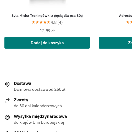
Syta Micha Treningówki z gęsią dla psa 80g
Adresó
4.8 (4)
12,99
zł
Dodaj do koszyka
Z
Dostawa
Darmowa dostawa od 250 zł
Zwroty
do 30 dni kalendarzowych
Wysyłka międzynarodowa
do krajów Unii Europejskiej