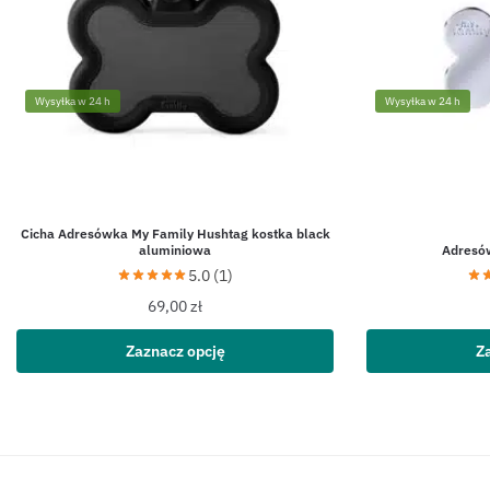
Wysyłka w 24 h
Wysyłka w 24 h
Cicha Adresówka My Family Hushtag kostka black
aluminiowa
Adresó
5.0 (1)
69,00
zł
Zaznacz opcję
Z