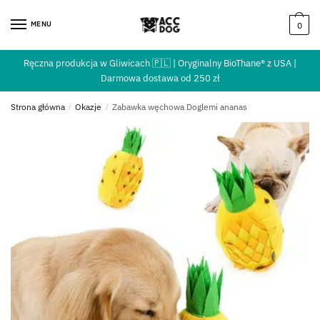
MENU
0
Ręczna produkcja w Gliwicach 🇵🇱 | Oryginalny BioThane® z USA |
Darmowa dostawa od 250 zł
Strona główna
/
Okazje
/
Zabawka węchowa Doglemi ananas