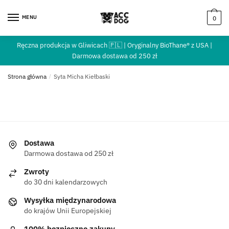
MENU
0
Ręczna produkcja w Gliwicach 🇵🇱 | Oryginalny BioThane® z USA |
Darmowa dostawa od 250 zł
Strona główna
/
Syta Micha Kiełbaski
Dostawa
Darmowa dostawa od 250 zł
Zwroty
do 30 dni kalendarzowych
Wysyłka międzynarodowa
do krajów Unii Europejskiej
100% bezpieczne zakupy