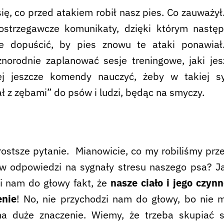
ę, co przed atakiem robił nasz pies. Co zauważy
 ostrzegawcze komunikaty, dzięki którym nast
e dopuścić, by pies znowu te ataki ponawiał
óżnorodnie zaplanować sesje treningowe, jaki je
ej jeszcze komendy nauczyć, żeby w takiej sy
ał z zębami” do psów i ludzi, będąc na smyczy.
rostsze pytanie. Mianowicie, co my robiliśmy prz
w odpowiedzi na sygnały stresu naszego psa? J
i nam do głowy fakt, że
nasze ciało i jego czyn
enie
! No, nie przychodzi nam do głowy, bo nie
 duże znaczenie. Wiemy, że trzeba skupiać s