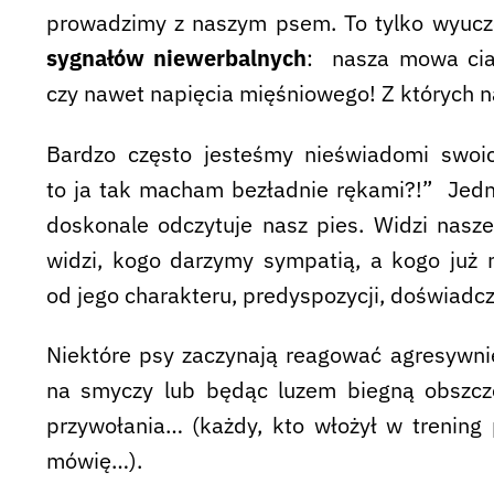
prowadzimy z naszym psem. To tylko wyuczo
sygnałów niewerbalnych
: nasza mowa cia
czy nawet napięcia mięśniowego! Z których n
Bardzo często jesteśmy nieświadomi swoich
to ja tak macham bezładnie rękami?!” Jedn
doskonale odczytuje nasz pies. Widzi nasz
widzi, kogo darzymy sympatią, a kogo już n
od jego charakteru, predyspozycji, doświadcz
Niektóre psy zaczynają reagować agresywnie
na smyczy lub będąc luzem biegną obszcz
przywołania… (każdy, kto włożył w trening 
mówię…).