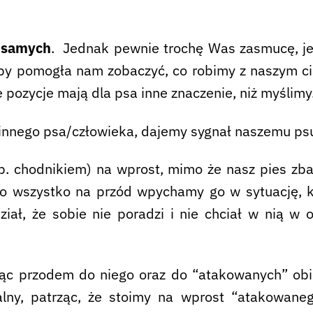
 samych
. Jednak pewnie trochę Was zasmucę, je
 by pomogła nam zobaczyć, co robimy z naszym ci
 pozycje mają dla psa inne znaczenie, niż myślimy
ę innego psa/człowieka, dajemy sygnał naszemu psu
p. chodnikiem) na wprost, mimo że nasz pies zba
o wszystko na przód wpychamy go w sytuację, kt
iał, że sobie nie poradzi i nie chciał w nią w 
jąc przodem do niego oraz do “atakowanych” obi
lny, patrząc, że stoimy na wprost “atakowaneg