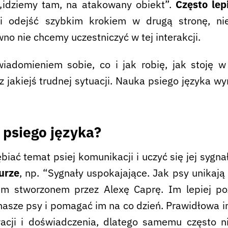
 „idziemy tam, na atakowany obiekt”.
Często lep
 i odejść szybkim krokiem w drugą stronę, ni
wno nie chcemy uczestniczyć w tej interakcji.
adomieniem sobie, co i jak robię, jak stoję 
 jakiejś trudnej sytuacji. Nauka psiego języka 
 psiego języka?
ębiać temat psiej komunikacji i uczyć się jej sygn
turze
, np. “Sygnały uspokajające. Jak psy unikają
em stworzonem przez Alexę Caprę. Im lepiej p
nasze psy i pomagać im na co dzień. Prawidłowa i
acji i doświadczenia, dlatego samemu często n