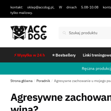
kontakt: sklep@accdog.pl, W dniach 5.08-10.08 konta
tylko mailowy.
Szukaj
⚡ Wysyłka w 24 h
⭐ Bestsellery
Linki treningow
Ręczna produkcj
Strona główna
Poradnik
Agresywne zachowanie u mojego psa
/
/
Agresywne zachowani
wina?