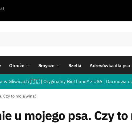
kt
e
Obroże
Smycze
Szelki
Adresówka dla psa
a w Gliwicach 🇵🇱 | Oryginalny BioThane® z USA | Darmowa d
. Czy to moja wina?
e u mojego psa. Czy to