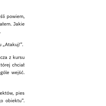
śli powiem,
ałem. Jakie
.
 „Atakuj!”.
cza z kursu
órej chciał
ogóle wejść.
ektów, pies
o obiektu”.