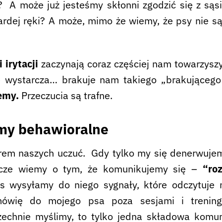
 A może już jesteśmy skłonni zgodzić się z są
ardej ręki? A może, mimo że wiemy, że psy nie są
 irytacji
zaczynają coraz częściej nam towarzyszy
 wystarcza… brakuje nam takiego „brakującego
iemy.
Przeczucia są trafne.
emy behawioralne
rem naszych uczuć. Gdy tylko my się denerwujem
szcze wiemy o tym, że komunikujemy się –
“ro
s wysyłamy do niego sygnały, które odczytuje 
ówię do mojego psa poza sesjami i treningi
echnie myślimy, to tylko jedna składowa komuni