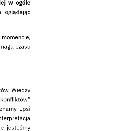
iej w ogóle
e oglądając
w momencie,
wymaga czasu
ałów. Wiedzy
 konfliktów”
oznamy „psi
nterpretacja
ie jesteśmy