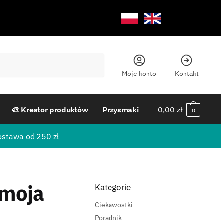
Moje konto
Kontakt
🎨 Kreator produktów
Przysmaki
0,00
zł
0
ostawa od 250 zł
 moja
Kategorie
Ciekawostki
Poradnik