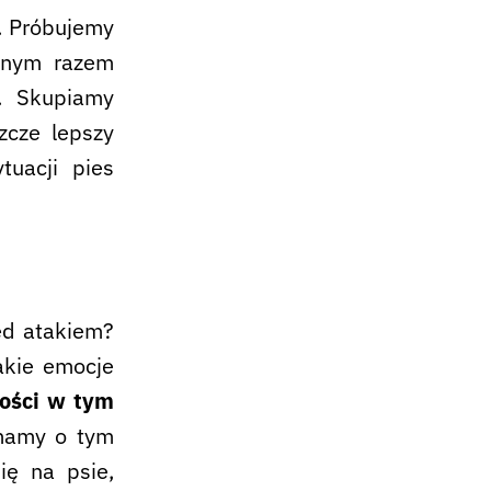
ł. Próbujemy
ępnym razem
. Skupiamy
szcze lepszy
tuacji pies
ed atakiem?
akie emocje
ności w tym
 mamy o tym
ię na psie,