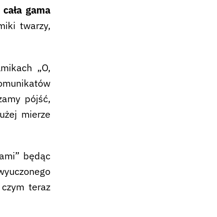
e
cała gama
iki twarzy,
lmikach „O,
komunikatów
zamy pójść,
użej mierze
bami” będąc
 wyuczonego
 czym teraz