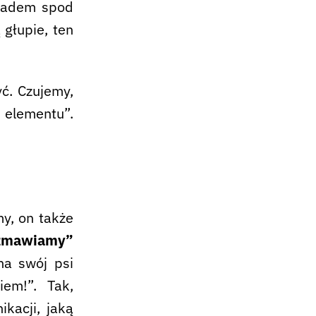
siadem spod
 głupie, ten
ć. Czujemy,
 elementu”.
y, on także
zmawiamy”
na swój psi
em!”. Tak,
kacji, jaką