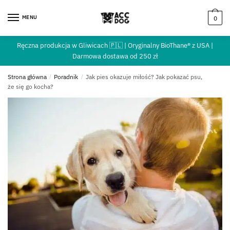
MENU
0
Ręczna produkcja w Gliwicach 🇵🇱 | Oryginalny BioThane® z USA |
Darmowa dostawa od 250 zł
Strona główna
/
Poradnik
/
Jak pies okazuje miłość? Jak pokazać psu,
że się go kocha?