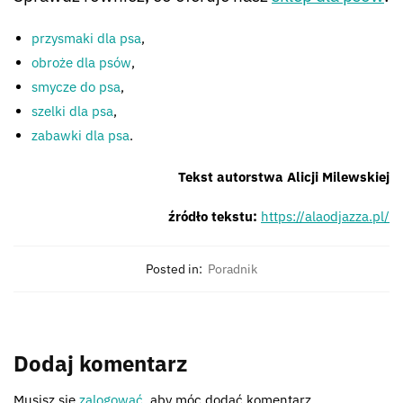
przysmaki dla psa
,
obroże dla psów
,
smycze do psa
,
szelki dla psa
,
zabawki dla psa
.
Tekst autorstwa Alicji Milewskiej
źródło tekstu:
https://alaodjazza.pl/
Posted in:
Poradnik
Dodaj komentarz
Musisz się
zalogować
, aby móc dodać komentarz.