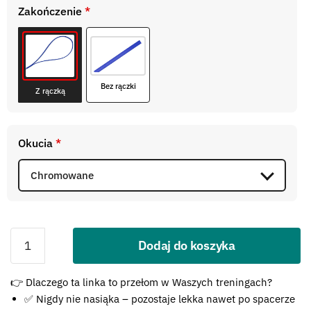
Zakończenie
*
Bez rączki
Z rączką
Okucia
*
Dodaj do koszyka
Błąd:
👉 Dlaczego ta linka to przełom w Waszych treningach?
Brak formularza kontaktowego.
✅ Nigdy nie nasiąka – pozostaje lekka nawet po spacerze