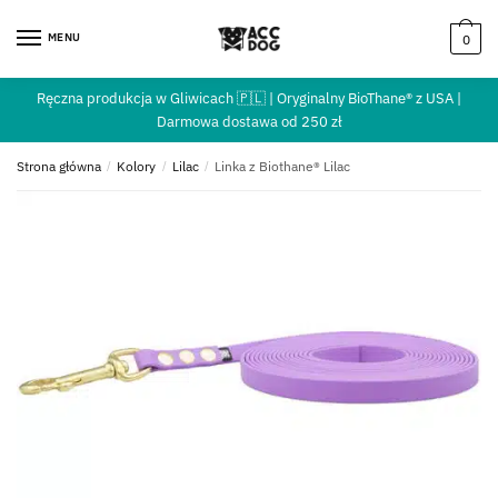
MENU
0
Ręczna produkcja w Gliwicach 🇵🇱 | Oryginalny BioThane® z USA |
Darmowa dostawa od 250 zł
Strona główna
/
Kolory
/
Lilac
/
Linka z Biothane® Lilac