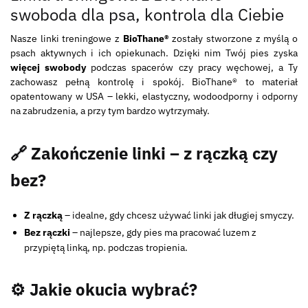
swoboda dla psa, kontrola dla Ciebie
Nasze linki treningowe z
BioThane®
zostały stworzone z myślą o
psach aktywnych i ich opiekunach. Dzięki nim Twój pies zyska
więcej swobody
podczas spacerów czy pracy węchowej, a Ty
zachowasz pełną kontrolę i spokój. BioThane® to materiał
opatentowany w USA – lekki, elastyczny, wodoodporny i odporny
na zabrudzenia, a przy tym bardzo wytrzymały.
🔗 Zakończenie linki – z rączką czy
bez?
Z rączką
– idealne, gdy chcesz używać linki jak długiej smyczy.
Bez rączki
– najlepsze, gdy pies ma pracować luzem z
przypiętą linką, np. podczas tropienia.
⚙️ Jakie okucia wybrać?