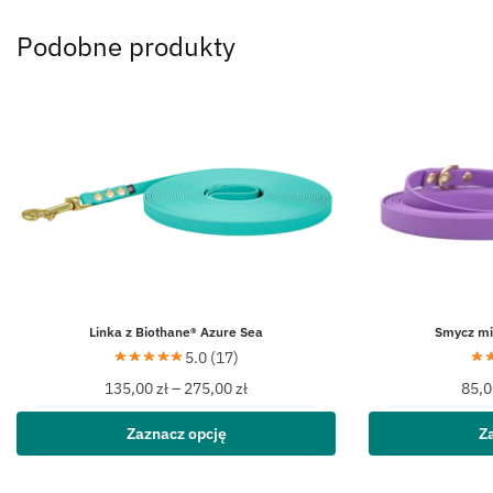
Podobne produkty
Linka z Biothane® Azure Sea
Smycz mie
5.0 (17)
135,00
zł
–
275,00
zł
85,
Zaznacz opcję
Z