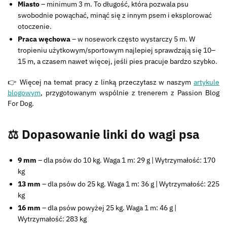
Miasto
– minimum 3 m. To długość, która pozwala psu
swobodnie powąchać, minąć się z innym psem i eksplorować
otoczenie.
Praca węchowa
– w nosework często wystarczy 5 m. W
tropieniu użytkowym/sportowym najlepiej sprawdzają się 10–
15 m, a czasem nawet więcej, jeśli pies pracuje bardzo szybko.
👉 Więcej na temat pracy z linką przeczytasz w naszym
artykule
blogowym
, przygotowanym wspólnie z trenerem z Passion Blog
For Dog.
⚖️ Dopasowanie linki do wagi psa
9 mm
– dla psów do 10 kg. Waga 1 m: 29 g | Wytrzymałość: 170
kg
13 mm
– dla psów do 25 kg. Waga 1 m: 36 g | Wytrzymałość: 225
kg
16 mm
– dla psów powyżej 25 kg. Waga 1 m: 46 g |
Wytrzymałość: 283 kg