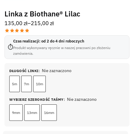
Linka z Biothane® Lilac
135,00
zł
–
215,00
zł
Czas realizacji: od 2 do 4 dni roboczych
⏱
Produkt wykonywany ręcznie w naszej pracowni po złożeniu
zamówienia.
Nie zaznaczono
DŁUGOŚĆ LINKI
:
5m
7m
10m
Nie zaznaczono
WYBIERZ SZEROKOŚĆ TAŚMY
:
9mm
13mm
16mm