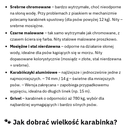
Srebrne chromowane
– bardzo wytrzymałe, choć nieodporne
na słoną wodę. Przy problemach z piaskiem w mechanizmie
polecamy karabinek spustowy (dla psów powyżej 12 kg). Nity –
srebrne mosiężne.
Czarne malowane
– tak samo wytrzymałe jak chromowane, z
czasem ściera się farba. Nity stalowe malowane proszkowo.
Mosiężne i stal nierdzewna
– odporne na działanie słonej
wody, idealne dla psów kąpiących się w morzu. Nity
dopasowane kolorystycznie (mosiądz = złote, stal nierdzewna
= srebrne).
Karabińczyki aluminiowe
– najlżejsze i jednocześnie jedne z
najmocniejszych. – 74 mm / 14 g – świetne dla mniejszych
psów. – Wersja zakręcana – zapobiega przypadkowemu
wypięciu, idealna do długich linek (np. 15 m).
Grivel
– karabinek o odporności aż 780 kg, wybór dla
najbardziej wymagających i bardzo silnych psów.
🐾 Jak dobrać wielkość karabinka?