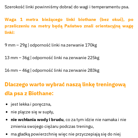
Szerokość linki powinniśmy dobrać do wagi i temperamentu psa.
Waga 1 metra bieżącego linki biothane (bez okuć), po
przeliczeniu na metry będą Państwo znali orientacyjną wagę
linki:
9 mm – 29g | odporność linki na zerwanie 170kg
13 mm – 36g | odporność linki na zerwanie 225kg
16 mm – 46g | odporność linki na zerwanie 283kg
Dlaczego warto wybrać naszą linkę treningową
dla psa z Biothane:
jest lekka i poręczna,
nie plącze się w supły,
nie wchłania wody i brudu
, co za tym idzie nie namaka i nie
zmienia swojego ciężaru podczas treningu,
ma gładką powierzchnię więc nie przyczepiają się do niej