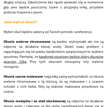
długiej smyczy. Zakończenie bez rączki sprawdzi się w momencie
gdy pies będzie puszczony luzem z przypiętą linką, przydane
podczas tropienia z psem.
Jakie wybrać okucia?
Wybór okuć będzie zależny od Twoich potrzeb i preferencji.
Okucia srebrne chromowane
są bardzo wytrzymałe ale nie są
odporne na działanie słonej wody. Jeżeli masz problem z
zapychającym się od piasku karabinkiem sprężynowym to wybierz
spustowy. Pamiętaj, że
karabinek spustowy będzie dobry dla psów
powyżej 12kg
. Przy tych ukuciach stosujemy nity srebrne
mosiężne.
Okucia czarne malowane
mają taką samą wytrzymałość co okucia
srebrne chromowane z tą różnicą, że są malowane i z czasem
schodzi z nich farba. Nity są stalowe malowane proszkowo na
czarno.
Okucia mosiężne i ze stali nierdzewnej
są odporne na działanie
słonej wody i zalecane są
dla psów uwielbiających kąpać się w