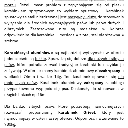
morzu
. Jeżeli masz problem z zapychającym się od piasku
karabinkiem sprężynowym to wybierz spustowy – karabinek
spustowy ze stali nierdzewnej jest
masywny i duży
, do stosowania
wyłącznie dla średnich wymagających psów lub psów dużych i
olbrzymich. Zastosowane nity są mosiężne w kolorze
odpowiednim dla karabinka – mosiądz = złote, stal nierdzewna =
srebrne.
Karabińczyki aluminiowe
są najbardziej wytrzymałe w ofercie
jednocześnie są
lekkie
. Sprawdzą się dobrze
dla dużych i silnych
psów
, które potrafią zerwać tradycyjne karabinki lub szybko je
zużywają. W ofercie mamy karabinek aluminiowy
niezakręcany
o
wielkości 74mm i wadze 14g. Ten karabinek sprawdzi się
dla
mniejszych psów
. Karabinek aluminiowy
zakręcany
zapobiega
przypadkowemu wypięciu się psa. Doskonały do stosowania w
długich linkach np 15m.
Dla
bardzo silnych psów
, które potrzebują najmocniejszych
rozwiązań proponujemy
karabinek Grivel
, który jest
najmocniejszy w całej naszej ofercie. Odporność na zerwanie to
780kg.