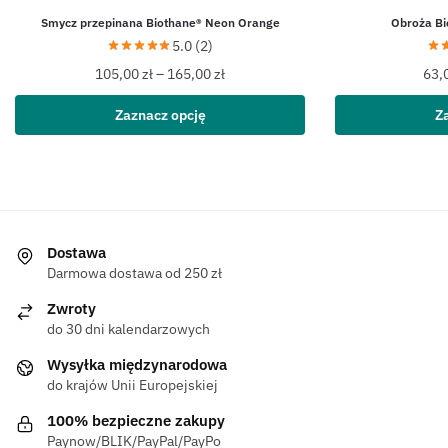
Smycz przepinana Biothane® Neon Orange
Obroża B
5.0 (2)
105,00
zł
–
165,00
zł
63,
Zaznacz opcję
Z
Dostawa
Darmowa dostawa od 250 zł
Zwroty
do 30 dni kalendarzowych
Wysyłka międzynarodowa
do krajów Unii Europejskiej
100% bezpieczne zakupy
Paynow/BLIK/PayPal/PayPo