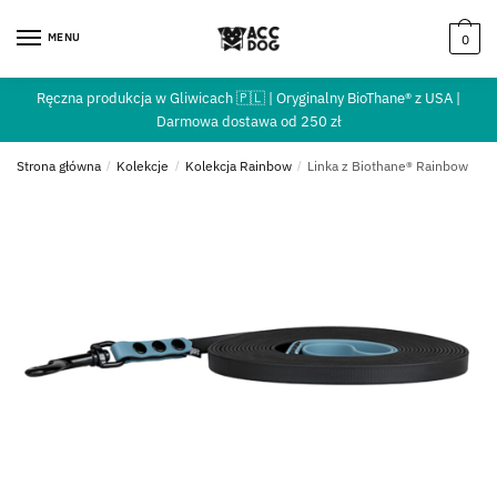
MENU
0
Ręczna produkcja w Gliwicach 🇵🇱 | Oryginalny BioThane® z USA |
Darmowa dostawa od 250 zł
Strona główna
/
Kolekcje
/
Kolekcja Rainbow
/
Linka z Biothane® Rainbow