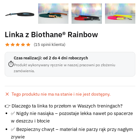
Linka z Biothane® Rainbow
(
15
opinii klienta)
Czas realizacji: od 2 do 4 dni roboczych
⏱
Produkt wykonywany ręcznie w naszej pracowni po złożeniu
zamówienia.
Tego produktu nie ma na stanie i nie jest dostępny.
Błąd:
👉 Dlaczego ta linka to przełom w Waszych treningach?
Brak formularza kontaktowego.
✅ Nigdy nie nasiąka – pozostaje lekka nawet po spacerze
w deszczu i błocie
✅ Bezpieczny chwyt – materiał nie parzy rąk przy nagłym
zrywie