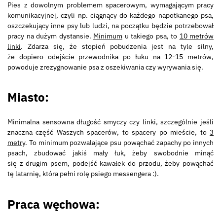
Pies z dowolnym problemem spacerowym, wymagającym pracy
komunikacyjnej, czyli np. ciągnący do każdego napotkanego psa,
oszczekujący inne psy lub ludzi, na początku będzie potrzebował
pracy na dużym dystansie.
Minimum
u takiego psa, to
10 metrów
linki
. Zdarza się, że stopień pobudzenia jest na tyle silny,
że dopiero odejście przewodnika po łuku na 12-15 metrów,
powoduje zrezygnowanie psa z oszekiwania czy wyrywania się.
Miasto:
Minimalna sensowna długość smyczy czy linki, szczególnie jeśli
znaczna część Waszych spacerów, to spacery po mieście, to
3
metry
. To minimum pozwalające psu powąchać zapachy po innych
psach, zbudować jakiś mały łuk, żeby swobodnie minąć
się z drugim psem, podejść kawałek do przodu, żeby powąchać
tę latarnię, która pełni rolę psiego messengera :).
Praca węchowa: