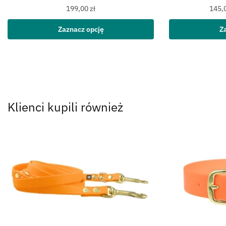
199,00
zł
145,
Zaznacz opcję
Z
Klienci kupili również