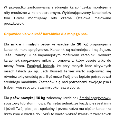
W przypadku zastosowania srebrnego karabińczyka montujemy
nity mosiężne w kolorze srebrnym. Wybierając czarny karabinek w
tym Grivel montujemy nity czarne (stalowe malowane
proszkowo).
Odpowiednia wielkość karabinka dla mojego psa.
Dla
mikro i małych psów w wadze do 10 kg
proponujemy
karabinki
małe sprężynowe
. Karabinki są najmniejsze i najlżejsze.
Jeżeli zależy Ci na najmniejszym możliwym karabinku wybierz
karabinek sprężynowy mikro chromowany, który pasuje
tylko
do
taśmy 9mm.
Pamiętaj jednak
, że przy małych lecz aktywnych
rasach takich jak np. Jack Russell Terrier warto sugerować się
również aktywnością psa. Być może Twój pies będzie potrzebował
średniego karabinka. Zastanów się nad potrzebami swojego psa i
trybem waszego życia zanim dokonasz wyboru.
Dla
psów powyżej 10 kg
zalecamy karabinek
średni sprężynowy
,
spustowy lub aluminiowy
. Pamiętaj jednak, że każdy pies jest inny
i jeżeli Twój pies jest spokojny i przeszkadza mu ciężar karabinka
(przy psie o wadze do 15kg) to warto wybrać lżejszy z zalecanych