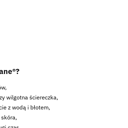
hane®?
ów,
zy wilgotna ściereczka,
ie z wodą i błotem,
 skóra,
gi czas.