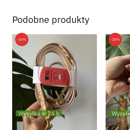
Podobne produkty
-20%
-20%
Wysyłka w 24 h
Wysyłk