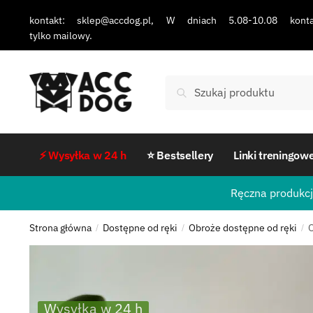
kontakt: sklep@accdog.pl, W dniach 5.08-10.08 konta
tylko mailowy.
Szukaj
⚡ Wysyłka w 24 h
⭐ Bestsellery
Linki treningow
Ręczna produkcj
Strona główna
Dostępne od ręki
Obroże dostępne od ręki
O
/
/
/
Wysyłka w 24 h