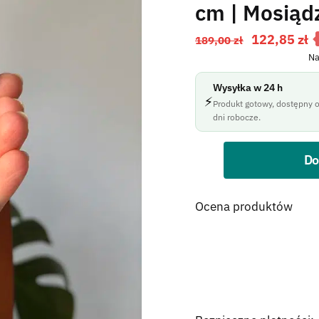
cm | Mosiąd
122,85
zł
189,00
zł
Na
Wysyłka w 24 h
⚡
Produkt gotowy, dostępny o
dni robocze.
Do
Błąd:
Brak formularza 
Ocena produktów