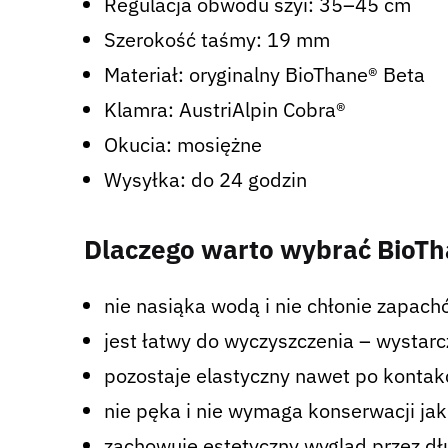
Regulacja obwodu szyi: 35–45 cm
Szerokość taśmy: 19 mm
Materiał: oryginalny BioThane® Beta
Klamra: AustriAlpin Cobra®
Okucia: mosiężne
Wysyłka: do 24 godzin
Dlaczego warto wybrać BioT
nie nasiąka wodą i nie chłonie zapach
jest łatwy do wyczyszczenia – wystarc
pozostaje elastyczny nawet po kontakc
nie pęka i nie wymaga konserwacji jak
zachowuje estetyczny wygląd przez dłu