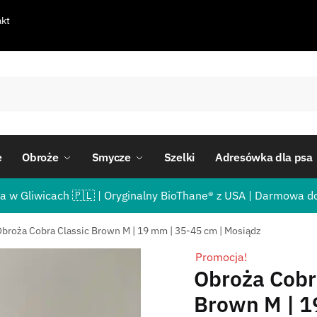
kt
e
Obroże
Smycze
Szelki
Adresówka dla psa
a w Gliwicach 🇵🇱 | Oryginalny BioThane® z USA | Darmowa d
broża Cobra Classic Brown M | 19 mm | 35-45 cm | Mosiądz
Promocja!
Obroża Cobr
Brown M | 1