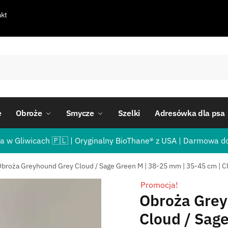
kt
e
Obroże
Smycze
Szelki
Adresówka dla psa
a w Gliwicach 🇵🇱 | Oryginalny BioThane® z USA | Darmowa d
broża Greyhound Grey Cloud / Sage Green M | 38-25 mm | 35-45 cm | 
Promocja!
Obroża Gre
Cloud / Sage