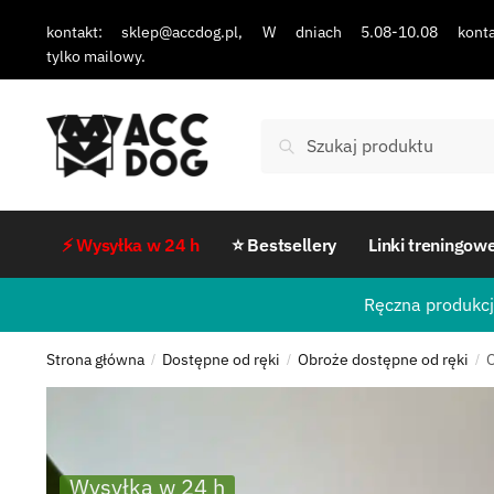
kontakt: sklep@accdog.pl, W dniach 5.08-10.08 konta
tylko mailowy.
Szukaj
⚡ Wysyłka w 24 h
⭐ Bestsellery
Linki treningow
Ręczna produkcj
Strona główna
Dostępne od ręki
Obroże dostępne od ręki
O
/
/
/
Wysyłka w 24 h