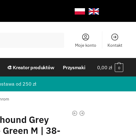
Moje konto
Kontakt
🎨 Kreator produktów
Przysmaki
0,00
zł
0
ostawa od 250 zł
Chrom
yhound Grey
 Green M | 38-