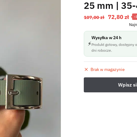
25 mm | 35-
72,80
zł
107,00
zł
-
Najn
Wysyłka w 24 h
⚡
Produkt gotowy, dostępny o
dni robocze.
Brak w magazynie