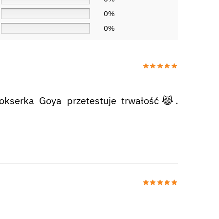
0%
0%
bokserka Goya przetestuje trwałość😹.