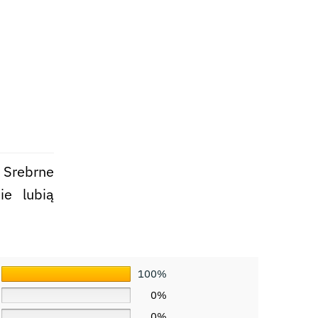
Srebrne
ie lubią
100%
0%
0%