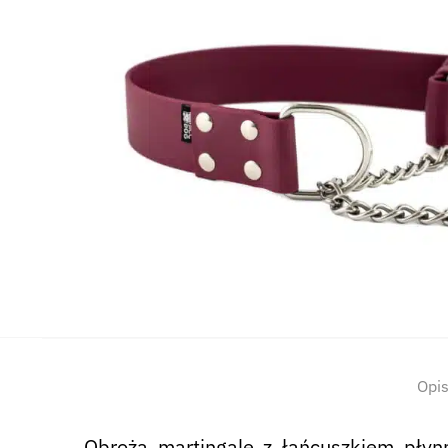
Opi
Obroża martingale z łańcuszkiem płynn