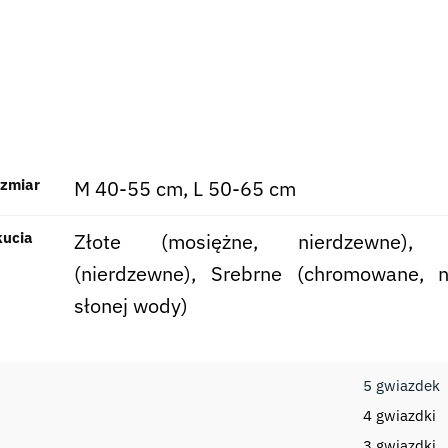
ozmiar
M 40-55 cm, L 50-65 cm
kucia
Złote (mosiężne, nierdzewne), 
(nierdzewne), Srebrne (chromowane, n
słonej wody)
5 gwiazdek
4 gwiazdki
3 gwiazdki