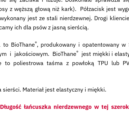
psy z węższą głową niż kark). Półzacisk jest w
wykonany jest ze stali nierdzewnej. Drogi klienci
camy ich dla psów z jasną sierścią.
®
a to BioThane
, produkowany i opatentowany w S
®
wym i jakościowym. BioThane
jest miękki i elast
e to poliestrowa taśma z powłoką TPU lub PVC,
sierści. Materiał jest elastyczny i miękki.
. Długość łańcuszka nierdzewnego w tej szero