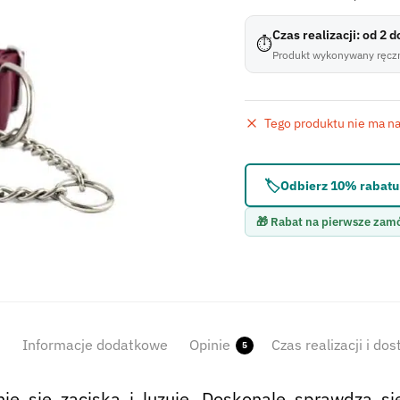
Czas realizacji: od 2 
⏱
Produkt wykonywany ręczn
Tego produktu nie ma na 
Błąd:
Brak formularza 
🏷️
Odbierz 10% rabatu 
🎁 Rabat na pierwsze zam
s
Informacje dodatkowe
Opinie
Czas realizacji i do
5
ie się zaciska i luzuje. Doskonale sprawdza s