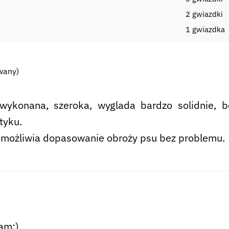
2 gwiazdki
i
1 gwiazdka
wany)
 wykonana, szeroka, wyglada bardzo solidnie, 
tyku.
umożliwia dopasowanie obroży psu bez problemu.
am:)