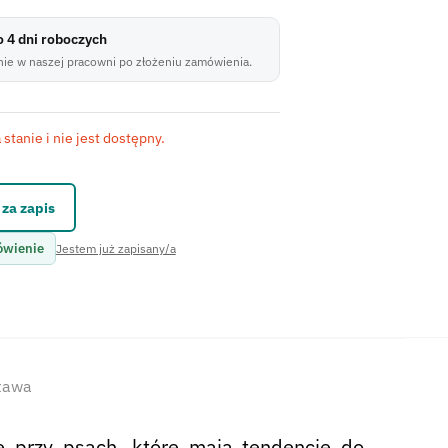
do 4 dni roboczych
ie w naszej pracowni po złożeniu zamówienia.
stanie i nie jest dostępny.
kontaktowego.
za zapis
ówienie
Jestem już zapisany/a
stawa
ię przy psach, które mają tendencję do