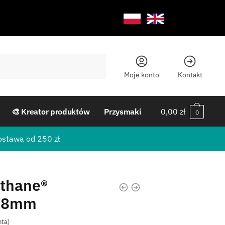
Moje konto
Kontakt
🎨 Kreator produktów
Przysmaki
0,00
zł
0
ostawa od 250 zł
othane®
 38mm
nta)