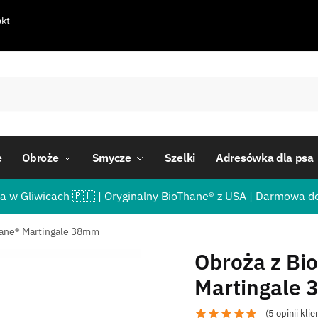
kt
e
Obroże
Smycze
Szelki
Adresówka dla psa
a w Gliwicach 🇵🇱 | Oryginalny BioThane® z USA | Darmowa d
hane® Martingale 38mm
Obroża z Bi
Martingale
(
5
opinii klie