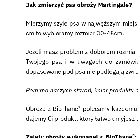
Jak zmierzyć psa obroży Martingale?
Mierzymy szyje psa w najwęższym miejscu
cm to wybieramy rozmiar 30-45cm.
Jeżeli masz problem z doborem rozmia
Twojego psa i w uwagach do zamówien
dopasowane pod psa nie podlegają zwro
Pomimo naszych starań, kolor produktu n
®
Obroże z BioThane
polecamy każdemu p
dajemy Ci produkt, który łatwo umyjesz 
®
Zalety obroży wykonanej z BioThane
: