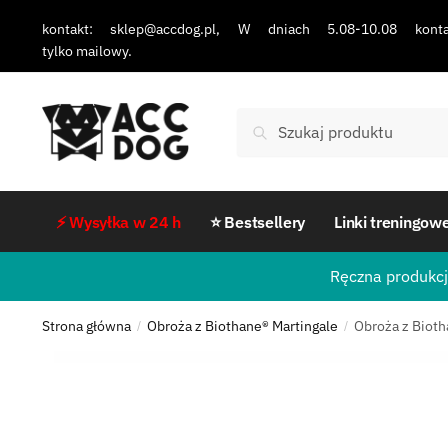
kontakt: sklep@accdog.pl, W dniach 5.08-10.08 konta
tylko mailowy.
Szukaj
⚡ Wysyłka w 24 h
⭐ Bestsellery
Linki treningow
Ręczna produkcj
Strona główna
Obroża z Biothane® Martingale
Obroża z Biot
/
/