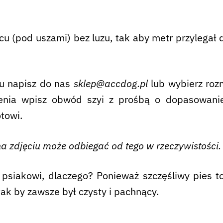
 (pod uszami) bez luzu, tak aby metr przylegał 
ru napisz do nas
sklep@accdog.pl
lub wybierz rozm
ia wpisz obwód szyi z prośbą o dopasowanie 
towi.
a zdjęciu może odbiegać od tego w rzeczywistości.
siakowi, dlaczego? Ponieważ szczęśliwy pies to
tak by zawsze był czysty i pachnący.