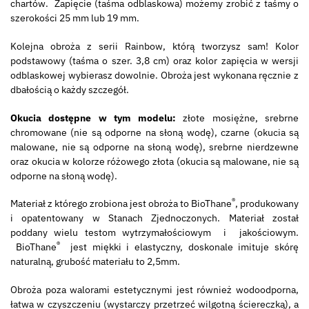
chartów. Zapięcie (taśma odblaskowa) możemy zrobić z taśmy o
szerokości 25 mm lub 19 mm.
Kolejna obroża z serii Rainbow, którą tworzysz sam! Kolor
podstawowy (taśma o szer. 3,8 cm) oraz kolor zapięcia w wersji
odblaskowej wybierasz dowolnie. Obroża jest wykonana ręcznie z
dbałością o każdy szczegół.
Okucia dostępne w tym modelu:
złote mosiężne, srebrne
chromowane (nie są odporne na słoną wodę), czarne (okucia są
malowane, nie są odporne na słoną wodę), srebrne nierdzewne
oraz okucia w kolorze różowego złota (okucia są malowane, nie są
odporne na słoną wodę).
®
Materiał z którego zrobiona jest obroża to BioThane
, produkowany
i opatentowany w Stanach Zjednoczonych. Materiał został
poddany wielu testom wytrzymałościowym i jakościowym.
®
BioThane
jest miękki i elastyczny, doskonale imituje skórę
naturalną, grubość materiału to 2,5mm.
Obroża poza walorami estetycznymi jest również wodoodporna,
łatwa w czyszczeniu (wystarczy przetrzeć wilgotną ściereczką), a