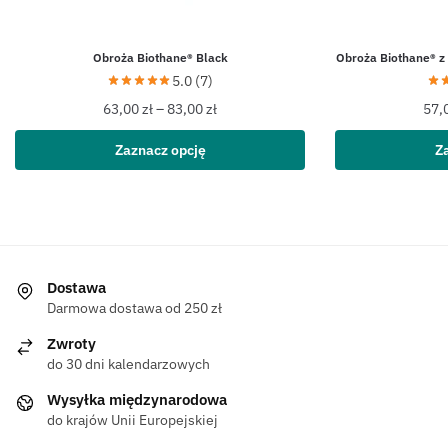
Obroża Biothane® Black
Obroża Biothane® z
5.0 (7)
63,00
zł
–
83,00
zł
57,
Zaznacz opcję
Z
Dostawa
Darmowa dostawa od 250 zł
Zwroty
do 30 dni kalendarzowych
Wysyłka międzynarodowa
do krajów Unii Europejskiej