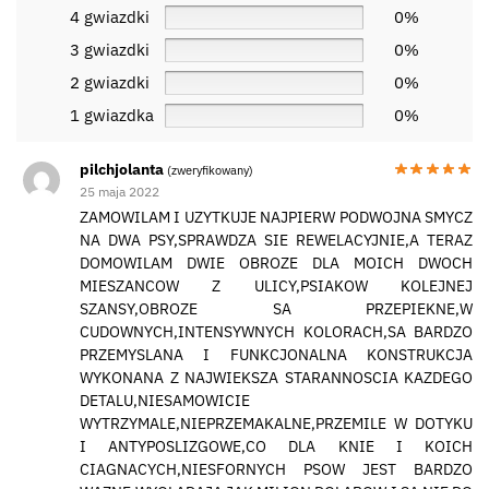
4 gwiazdki
0%
3 gwiazdki
0%
2 gwiazdki
0%
1 gwiazdka
0%
pilchjolanta
(zweryfikowany)
25 maja 2022
ZAMOWILAM I UZYTKUJE NAJPIERW PODWOJNA SMYCZ
NA DWA PSY,SPRAWDZA SIE REWELACYJNIE,A TERAZ
DOMOWILAM DWIE OBROZE DLA MOICH DWOCH
MIESZANCOW Z ULICY,PSIAKOW KOLEJNEJ
SZANSY,OBROZE SA PRZEPIEKNE,W
CUDOWNYCH,INTENSYWNYCH KOLORACH,SA BARDZO
PRZEMYSLANA I FUNKCJONALNA KONSTRUKCJA
WYKONANA Z NAJWIEKSZA STARANNOSCIA KAZDEGO
DETALU,NIESAMOWICIE
WYTRZYMALE,NIEPRZEMAKALNE,PRZEMILE W DOTYKU
I ANTYPOSLIZGOWE,CO DLA KNIE I KOICH
CIAGNACYCH,NIESFORNYCH PSOW JEST BARDZO