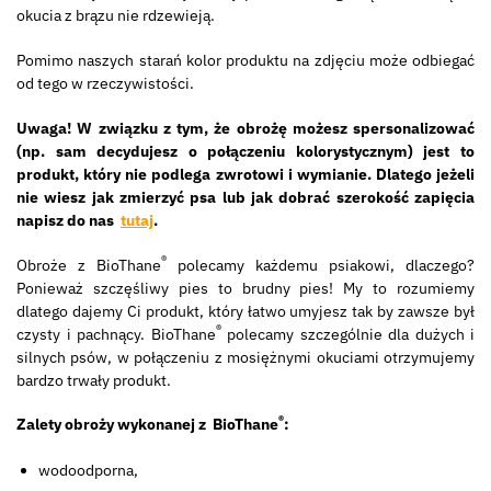
okucia z brązu nie rdzewieją.
Pomimo naszych starań kolor produktu na zdjęciu może odbiegać
od tego w rzeczywistości.
Uwaga! W związku z tym, że obrożę możesz spersonalizować
(np. sam decydujesz o połączeniu kolorystycznym) jest to
produkt, który nie podlega zwrotowi i wymianie. Dlatego jeżeli
nie wiesz jak zmierzyć psa lub jak dobrać szerokość zapięcia
napisz do nas
tutaj
.
®
Obroże z BioThane
polecamy każdemu psiakowi, dlaczego?
Ponieważ szczęśliwy pies to brudny pies! My to rozumiemy
dlatego dajemy Ci produkt, który łatwo umyjesz tak by zawsze był
®
czysty i pachnący. BioThane
polecamy szczególnie dla dużych i
silnych psów, w połączeniu z mosiężnymi okuciami otrzymujemy
bardzo trwały produkt.
®
Zalety obroży wykonanej z BioThane
:
wodoodporna,