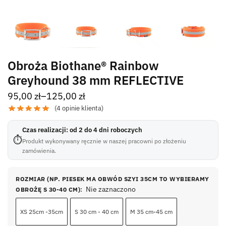
Obroża Biothane® Rainbow
Greyhound 38 mm REFLECTIVE
95,00
zł
–
125,00
zł
(
4
opinie klienta)
Czas realizacji: od 2 do 4 dni roboczych
⏱
Produkt wykonywany ręcznie w naszej pracowni po złożeniu
zamówienia.
ROZMIAR (NP. PIESEK MA OBWÓD SZYI 35CM TO WYBIERAMY
Nie zaznaczono
OBROŻĘ S 30-40 CM)
:
XS 25cm -35cm
S 30 cm - 40 cm
M 35 cm-45 cm