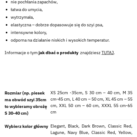
nie pochłania zapachów,
łatwa do umycia,
wytrzymała,
elastyczna – dobrze dopasowuje się do szyi psa,
intensywne kolory,
odporna na działanie niskich i wysokich temperatur.
Informacje o tym
jak dbać o produkty
znajdziesz
TUTAJ
.
XS 25cm -35cm, S 30 cm – 40 cm, M 35
Rozmiar (np. piesek
cm-45 cm, L 40 cm – 50 cm, XL 45 cm – 55
ma obwód szyi 35cm
cm, XXL 50 cm – 60 cm, XXXL 55 cm-65
to wybieramy obrożę
cm
S 30-40 cm)
Elegant, Black, Dark Brown, Classic Red,
Wybierz kolor główny
Lagune, Navy Blue, Classic Red, Yellow,