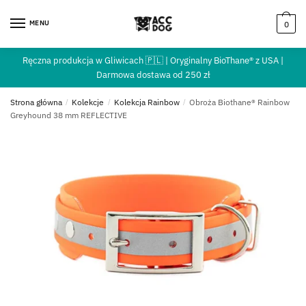
MENU
0
Ręczna produkcja w Gliwicach 🇵🇱 | Oryginalny BioThane® z USA |
Darmowa dostawa od 250 zł
Strona główna
/
Kolekcje
/
Kolekcja Rainbow
/
Obroża Biothane® Rainbow
Greyhound 38 mm REFLECTIVE