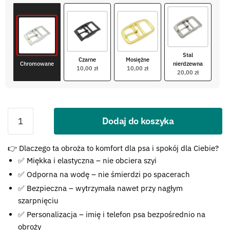
Stal
Czarne
Mosiężne
Chromowane
nierdzewna
10,00 zł
10,00 zł
20,00 zł
Dodaj do koszyka
Błąd:
👉 Dlaczego ta obroża to komfort dla psa i spokój dla Ciebie?
Brak formularza kontaktowego.
✅ Miękka i elastyczna – nie obciera szyi
✅ Odporna na wodę – nie śmierdzi po spacerach
✅ Bezpieczna – wytrzymała nawet przy nagłym
szarpnięciu
✅ Personalizacja – imię i telefon psa bezpośrednio na
obroży