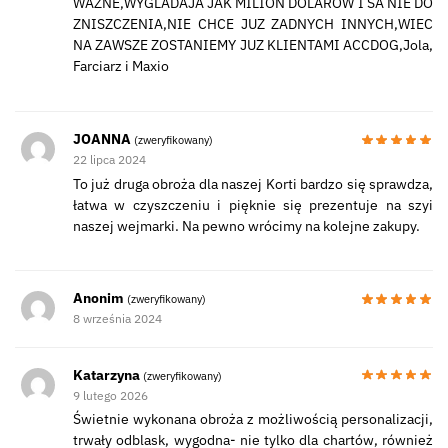
WAZNE,WYGLADAJA JAK MILION DOLAROW I SA NIE DO
ZNISZCZENIA,NIE CHCE JUZ ZADNYCH INNYCH,WIEC
NA ZAWSZE ZOSTANIEMY JUZ KLIENTAMI ACCDOG,Jola,
Farciarz i Maxio
JOANNA
(zweryfikowany)
22 lipca 2024
To już druga obroża dla naszej Korti bardzo się sprawdza,
łatwa w czyszczeniu i pięknie się prezentuje na szyi
naszej wejmarki. Na pewno wrócimy na kolejne zakupy.
Anonim
(zweryfikowany)
8 września 2024
Katarzyna
(zweryfikowany)
9 lutego 2026
Świetnie wykonana obroża z możliwością personalizacji,
trwały odblask, wygodna- nie tylko dla chartów, również