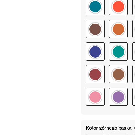
Kolor górnego paska +