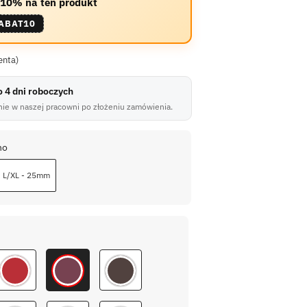
 –10% na ten produkt
ABAT10
enta)
do 4 dni roboczych
ie w naszej pracowni po złożeniu zamówienia.
no
L/XL - 25mm