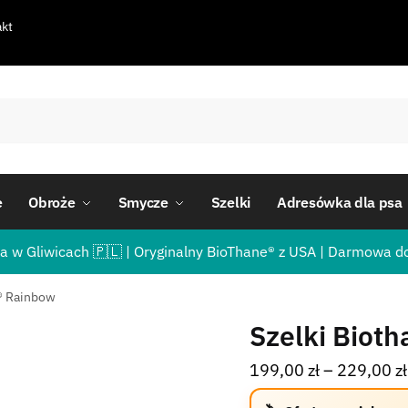
kt
e
Obroże
Smycze
Szelki
Adresówka dla psa
a w Gliwicach 🇵🇱 | Oryginalny BioThane® z USA | Darmowa d
® Rainbow
Szelki Biot
199,00
zł
–
229,00
zł