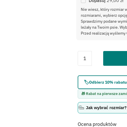
Dopasuj
29,00 zł
Nie wiesz, który rozmiar 
rozmiarami, wybierz opc
Sprawdzimy podane wymiary
leżały na Twoim psie. Wy
Przed realizacją wyślemy 
Błąd:
Brak formularza 
🏷️
Odbierz 10% rabatu 
🎁 Rabat na pierwsze zam
Jak wybrać rozmiar?
Ocena produktów