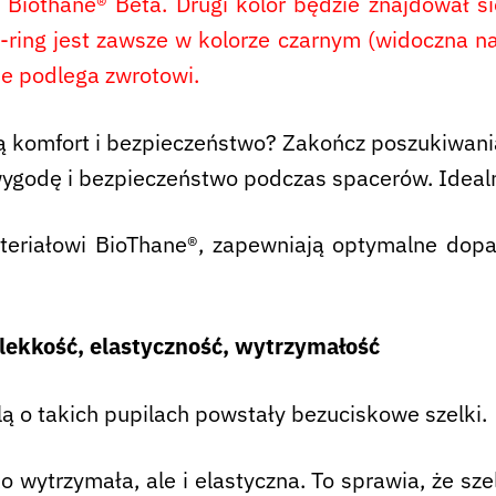
iothane® Beta. Drugi kolor będzie znajdował s
ing jest zawsze w kolorze czarnym (widoczna na z
ie podlega zwrotowi.
ją komfort i bezpieczeństwo? Zakończ poszukiwan
 wygodę i bezpieczeństwo podczas spacerów. Ideal
materiałowi BioThane®, zapewniają optymalne dop
ekkość, elastyczność, wytrzymałość
lą o takich pupilach powstały bezuciskowe szelki.
 wytrzymała, ale i elastyczna. To sprawia, że sze