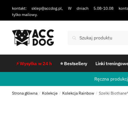
kontakt: sklep@accdog.pl, W dniach 5.08-10.08 konta
tylko mailowy.
Szukaj
⚡ Wysyłka w 24 h
⭐ Bestsellery
Linki treningow
Ręczna produkcj
Strona główna
Kolekcje
Kolekcja Rainbow
Szelki Biothane
/
/
/