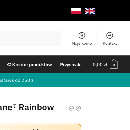
Moje konto
Kontakt
🎨 Kreator produktów
Przysmaki
0,00
zł
0
ostawa od 250 zł
hane® Rainbow