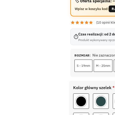
🏷️ Oferta specjalna:
Wpisz w koszyku kod:
R
(
10
opinii kli
Czas realizacji: od 2 
⏱
Produkt wykonywany ręczn
Nie zaznaczo
ROZMIAR
:
S - 19mm
M - 25mm
Kolor główny szelek
*