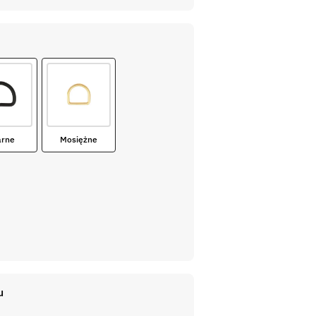
arne
Mosiężne
u