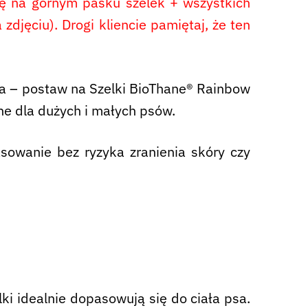
ię na górnym pasku szelek + wszystkich
djęciu). Drogi kliencie pamiętaj, że ten
ia – postaw na Szelki BioThane® Rainbow
ne dla dużych i małych psów.
asowanie bez ryzyka zranienia skóry czy
lki idealnie dopasowują się do ciała psa.