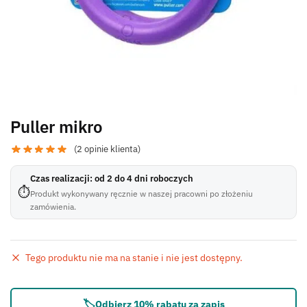
Puller mikro
(
2
opinie klienta)
Czas realizacji: od 2 do 4 dni roboczych
⏱
Produkt wykonywany ręcznie w naszej pracowni po złożeniu
zamówienia.
Tego produktu nie ma na stanie i nie jest dostępny.
Błąd:
Brak formularza kontaktowego.
🏷️
Odbierz 10% rabatu za zapis