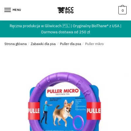
MENU
0
Ręczna produkcja w Gliwicach 🇵🇱 | Oryginalny BioThane® z USA |
Darmowa dostawa od 250 zł
Strona główna
/
Zabawki dla psa
/
Puller dla psa
/
Puller mikro