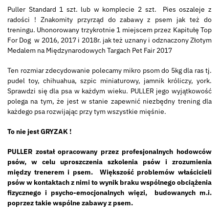
Puller Standard 1 szt. lub w komplecie 2 szt. Pies oszaleje z
radości ! Znakomity przyrząd do zabawy z psem jak też do
treningu. Uhonorowany trzykrotnie 1 miejscem przez Kapitułę Top
For Dog w 2016, 2017 i 2018r. jak też uznany i odznaczony Złotym
Medalem na Międzynarodowych Targach Pet Fair 2017
Ten rozmiar zdecydowanie polecamy mikro psom do 5kg dla ras tj.
pudel toy, chihuahua, szpic miniaturowy, jamnik króliczy, york.
Sprawdzi się dla psa w każdym wieku. PULLER jego wyjątkowość
polega na tym, że jest w stanie zapewnić niezbędny trening dla
każdego psa rozwijając przy tym wszystkie mięśnie.
T
o nie jest GRYZAK !
PULLER został opracowany przez profesjonalnych hodowców
psów, w celu uproszczenia szkolenia psów i zrozumienia
między trenerem i psem. Większość problemów właścicieli
psów w kontaktach z nimi to wynik braku wspólnego obciążenia
fizycznego i psycho-emocjonalnych więzi, budowanych m.i.
poprzez takie wspólne zabawy z psem.