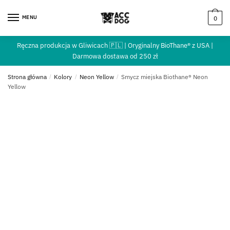
MENU
0
Ręczna produkcja w Gliwicach 🇵🇱 | Oryginalny BioThane® z USA |
Darmowa dostawa od 250 zł
Strona główna
/
Kolory
/
Neon Yellow
/
Smycz miejska Biothane® Neon
Yellow