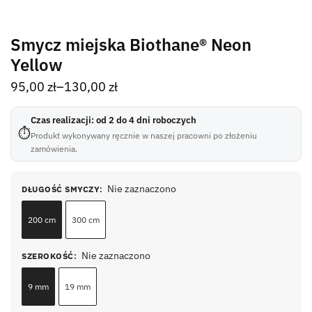
Smycz miejska Biothane® Neon
Yellow
95,00
zł
–
130,00
zł
Czas realizacji: od 2 do 4 dni roboczych
⏱
Produkt wykonywany ręcznie w naszej pracowni po złożeniu
zamówienia.
Nie zaznaczono
DŁUGOŚĆ SMYCZY
:
200 cm
300 cm
Nie zaznaczono
SZEROKOŚĆ
:
9 mm
19 mm