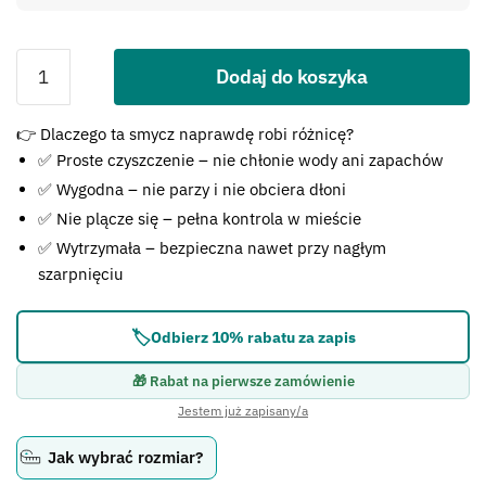
Dodaj do koszyka
Błąd:
👉 Dlaczego ta smycz naprawdę robi różnicę?
Brak formularza kontaktowego.
✅ Proste czyszczenie – nie chłonie wody ani zapachów
✅ Wygodna – nie parzy i nie obciera dłoni
✅ Nie plącze się – pełna kontrola w mieście
✅ Wytrzymała – bezpieczna nawet przy nagłym
szarpnięciu
🏷️
Odbierz 10% rabatu za zapis
🎁 Rabat na pierwsze zamówienie
Jestem już zapisany/a
Jak wybrać rozmiar?