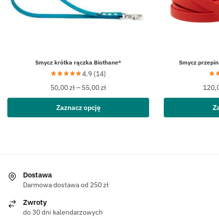
Smycz krótka rączka Biothane®
Smycz przepin
4.9 (14)
50,00
zł
–
55,00
zł
120,
Zaznacz opcję
Z
Dostawa
Darmowa dostawa od 250 zł
Zwroty
do 30 dni kalendarzowych