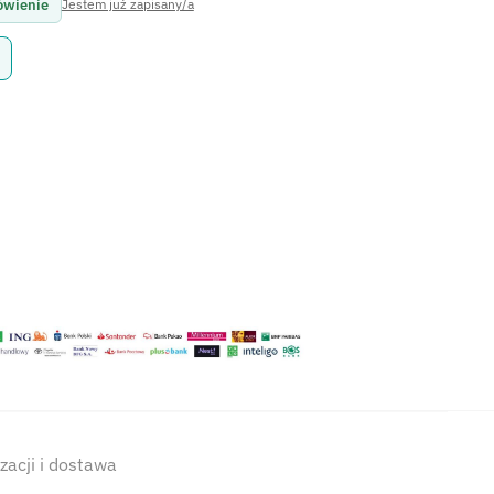
ówienie
Jestem już zapisany/a
izacji i dostawa