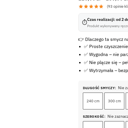
(
93
opinie kl
Czas realizacji: od 2 
⏱
Produkt wykonywany ręczn
👉 Dlaczego ta smycz n
✅ Proste czyszczenie
✅ Wygodna – nie parzy
✅ Nie plącze się – pe
✅ Wytrzymała – bezp
Nie 
DŁUGOŚĆ SMYCZY
:
240 cm
300 cm
Nie zaznac
SZEROKOŚĆ
: