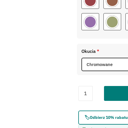
Okucia
*
Błąd:
Brak formularza 
🏷️
Odbierz 10% rabatu 