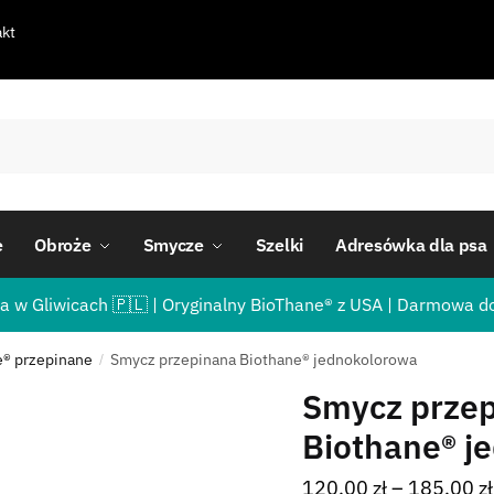
kt
e
Obroże
Smycze
Szelki
Adresówka dla psa
a w Gliwicach 🇵🇱 | Oryginalny BioThane® z USA | Darmowa d
e® przepinane
Smycz przepinana Biothane® jednokolorowa
/
Smycz prze
Biothane® j
120,00
zł
–
185,00
zł