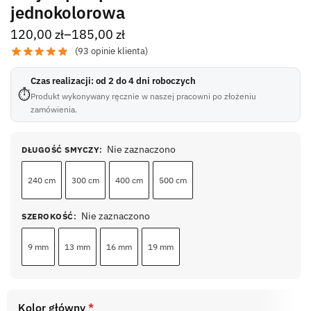
jednokolorowa
120,00
zł
–
185,00
zł
(
93
opinie klienta)
Czas realizacji: od 2 do 4 dni roboczych
⏱
Produkt wykonywany ręcznie w naszej pracowni po złożeniu
zamówienia.
Nie zaznaczono
DŁUGOŚĆ SMYCZY
:
240 cm
300 cm
400 cm
500 cm
Nie zaznaczono
SZEROKOŚĆ
:
9 mm
13 mm
16 mm
19 mm
Kolor główny
*