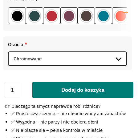
Okucia
*
Dodaj do koszyka
Błąd:
👉 Dlaczego ta smycz naprawdę robi różnicę?
Brak formularza kontaktowego.
✅ Proste czyszczenie – nie chłonie wody ani zapachów
✅ Wygodna – nie parzy i nie obciera dłoni
✅ Nie plącze się – pełna kontrola w mieście