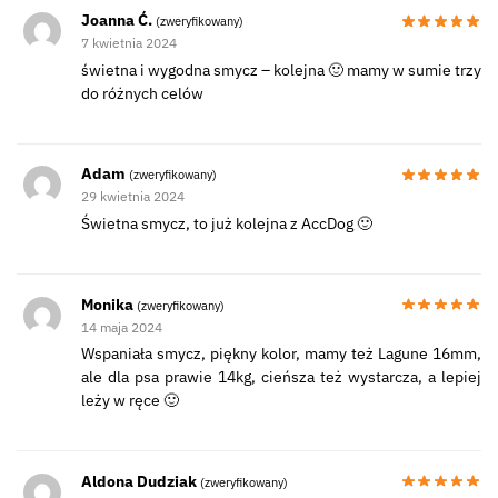
Joanna Ć.
(zweryfikowany)
7 kwietnia 2024
świetna i wygodna smycz – kolejna 🙂 mamy w sumie trzy
do różnych celów
Adam
(zweryfikowany)
29 kwietnia 2024
Świetna smycz, to już kolejna z AccDog 🙂
Monika
(zweryfikowany)
14 maja 2024
Wspaniała smycz, piękny kolor, mamy też Lagune 16mm,
ale dla psa prawie 14kg, cieńsza też wystarcza, a lepiej
leży w ręce 🙂
Aldona Dudziak
(zweryfikowany)