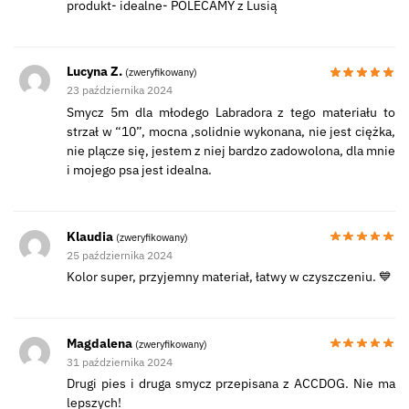
produkt- idealne- POLECAMY z Lusią
Lucyna Z.
(zweryfikowany)
23 października 2024
Smycz 5m dla młodego Labradora z tego materiału to
strzał w “10”, mocna ,solidnie wykonana, nie jest ciężka,
nie plącze się, jestem z niej bardzo zadowolona, dla mnie
i mojego psa jest idealna.
Klaudia
(zweryfikowany)
25 października 2024
Kolor super, przyjemny materiał, łatwy w czyszczeniu. 💙
Magdalena
(zweryfikowany)
31 października 2024
Drugi pies i druga smycz przepisana z ACCDOG. Nie ma
lepszych!