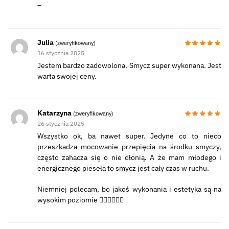
–
Julia
(zweryfikowany)
16 stycznia 2025
Jestem bardzo zadowolona. Smycz super wykonana. Jest
warta swojej ceny.
Katarzyna
(zweryfikowany)
26 stycznia 2025
Wszystko ok, ba nawet super. Jedyne co to nieco
przeszkadza mocowanie przepięcia na środku smyczy,
często zahacza się o nie dłonią. A że mam młodego i
energicznego pieseła to smycz jest cały czas w ruchu.
Niemniej polecam, bo jakoś wykonania i estetyka są na
wysokim poziomie 👌🏻👌🏻👌🏻