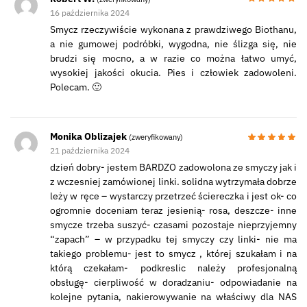
16 października 2024
Smycz rzeczywiście wykonana z prawdziwego Biothanu,
a nie gumowej podróbki, wygodna, nie ślizga się, nie
brudzi się mocno, a w razie co można łatwo umyć,
wysokiej jakości okucia. Pies i człowiek zadowoleni.
Polecam. 🙂
Monika Oblizajek
(zweryfikowany)
21 października 2024
dzień dobry- jestem BARDZO zadowolona ze smyczy jak i
z wczesniej zamówionej linki. solidna wytrzymała dobrze
leży w ręce – wystarczy przetrzeć ściereczka i jest ok- co
ogromnie doceniam teraz jesienią- rosa, deszcze- inne
smycze trzeba suszyć- czasami pozostaje nieprzyjemny
“zapach” – w przypadku tej smyczy czy linki- nie ma
takiego problemu- jest to smycz , której szukałam i na
którą czekałam- podkreslic należy profesjonalną
obsługę- cierpliwość w doradzaniu- odpowiadanie na
kolejne pytania, nakierowywanie na właściwy dla NAS