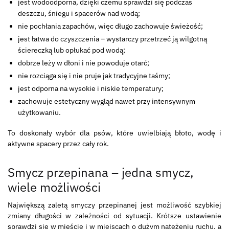
jest wodoodporna, dzięki czemu sprawdzi się podczas
deszczu, śniegu i spacerów nad wodą;
nie pochłania zapachów, więc długo zachowuje świeżość;
jest łatwa do czyszczenia – wystarczy przetrzeć ją wilgotną
ściereczką lub opłukać pod wodą;
dobrze leży w dłoni i nie powoduje otarć;
nie rozciąga się i nie pruje jak tradycyjne taśmy;
jest odporna na wysokie i niskie temperatury;
zachowuje estetyczny wygląd nawet przy intensywnym
użytkowaniu.
To doskonały wybór dla psów, które uwielbiają błoto, wodę i
aktywne spacery przez cały rok.
Smycz przepinana – jedna smycz,
wiele możliwości
Największą zaletą smyczy przepinanej jest możliwość szybkiej
zmiany długości w zależności od sytuacji. Krótsze ustawienie
sprawdzi się w mieście i w miejscach o dużym natężeniu ruchu, a