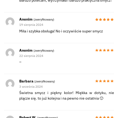
Bardzo polecam, wytrzymała i bardzo praktyczna smycz!
Anonim
(zweryfikowany)
19 sierpnia 2024
Miła i szybka obsługa! No i oczywiście super smycz
Anonim
(zweryfikowany)
22 sierpnia 2024
–
Barbara
(zweryfikowany)
3 września 2024
Świetna smycz i piękny kolor! Miękka w dotyku, nie
plącze się. to już kolejna i na pewno nie ostatnia 🙂
Robert W.
(zweryfikowany)