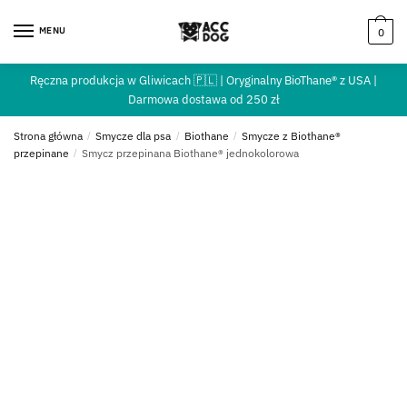
MENU
0
Ręczna produkcja w Gliwicach 🇵🇱 | Oryginalny BioThane® z USA |
Darmowa dostawa od 250 zł
Strona główna
/
Smycze dla psa
/
Biothane
/
Smycze z Biothane®
przepinane
/
Smycz przepinana Biothane® jednokolorowa