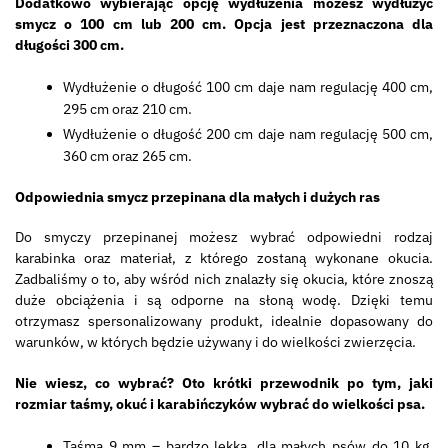
Dodatkowo wybierając opcję wydłużenia możesz wydłużyć
smycz o 100 cm lub 200 cm. Opcja jest przeznaczona dla
długości 300 cm.
Wydłużenie o długość 100 cm daje nam regulację 400 cm,
295 cm oraz 210 cm.
Wydłużenie o długość 200 cm daje nam regulację 500 cm,
360 cm oraz 265 cm.
Odpowiednia smycz przepinana dla małych i dużych ras
Do smyczy przepinanej możesz wybrać odpowiedni rodzaj
karabinka oraz materiał, z którego zostaną wykonane okucia.
Zadbaliśmy o to, aby wśród nich znalazły się okucia, które znoszą
duże obciążenia i są odporne na słoną wodę. Dzięki temu
otrzymasz spersonalizowany produkt, idealnie dopasowany do
warunków, w których będzie używany i do wielkości zwierzęcia.
Nie wiesz, co wybrać? Oto krótki przewodnik po tym, jaki
rozmiar taśmy, okuć i karabińczyków wybrać do wielkości psa.
Taśma 9 mm – bardzo lekka, dla małych psów do 10 kg,