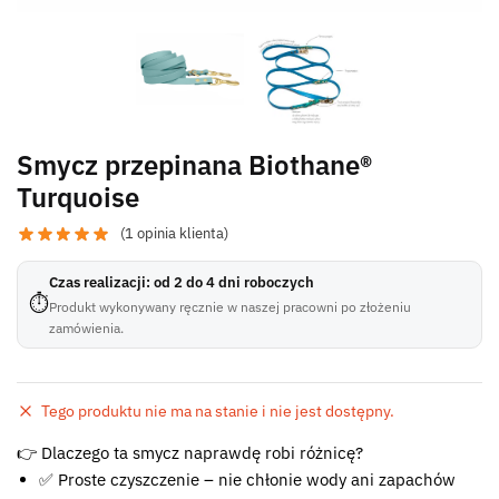
Smycz przepinana Biothane®
Turquoise
(
1
opinia klienta)
Czas realizacji: od 2 do 4 dni roboczych
⏱
Produkt wykonywany ręcznie w naszej pracowni po złożeniu
zamówienia.
Tego produktu nie ma na stanie i nie jest dostępny.
Błąd:
👉 Dlaczego ta smycz naprawdę robi różnicę?
Brak formularza kontaktowego.
✅ Proste czyszczenie – nie chłonie wody ani zapachów