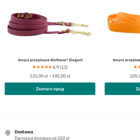
Smycz przepinana Biothane® Elegant
Smycz przepin
4.9 (13)
120,00
zł
–
185,00
zł
105,
Zaznacz opcję
Z
Dostawa
Darmowa dostawa od 250 zł