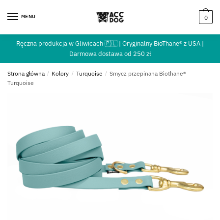
MENU
0
Ręczna produkcja w Gliwicach 🇵🇱 | Oryginalny BioThane® z USA |
Darmowa dostawa od 250 zł
Strona główna
/
Kolory
/
Turquoise
/
Smycz przepinana Biothane®
Turquoise