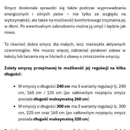
Smycz doskonale sprawdzi się także podczas wyprowadzania
energicznych i silnych psów – nie tylko ze względu na
wytrzymałość, ale także na możliwość komfortowego trzymania jej
w dłoni. Po ewentualnym zabrudzeniu można ją umyć i będzie jak
nowa.
To również dobra smycz dla małych, lecz niezwykle aktywnych
czworonogów. Nie musisz więcej zabraniać psiakowi zabaw w
kałuży lub tarzania się w liściach z obawy o zniszczenie smyczy.
Zalety smyczy przepinanej to możliwość jej regulacji na kilka
długości:
W smyczy o długości
240 cm
ma 3 warianty regulacji tj. 240
cm, 165 cm i 135 cm (po całkowitym rozpięciu smycz
posiada
długość maksymalną 260 cm
)
W smyczy o długości
300 cm
ma 3 warianty regulacji tj. 300
cm, 225 cm oraz 165 cm (po całkowitym rozpięciu smycz
posiada
długość maksymalną 320 cm
)