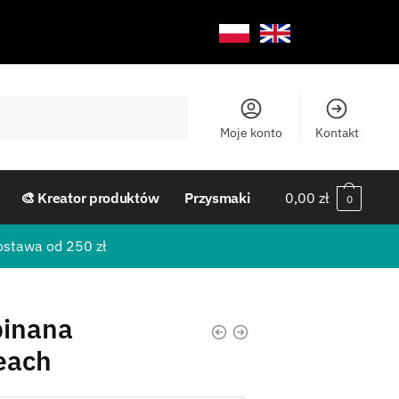
Moje konto
Kontakt
🎨 Kreator produktów
Przysmaki
0,00
zł
0
ostawa od 250 zł
pinana
each