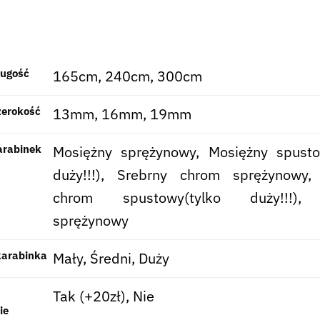
ługość
165cm, 240cm, 300cm
zerokość
13mm, 16mm, 19mm
arabinek
Mosiężny sprężynowy, Mosiężny spusto
duży!!!), Srebrny chrom sprężynowy,
chrom spustowy(tylko duży!!!),
sprężynowy
karabinka
Mały, Średni, Duży
Tak (+20zł), Nie
ie