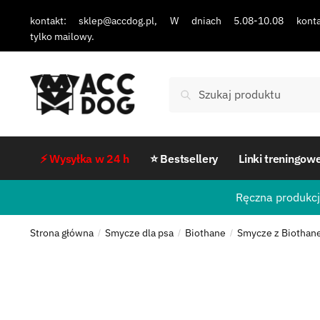
kontakt: sklep@accdog.pl, W dniach 5.08-10.08 konta
tylko mailowy.
Szukaj
⚡ Wysyłka w 24 h
⭐ Bestsellery
Linki treningow
Ręczna produkcj
Strona główna
Smycze dla psa
Biothane
Smycze z Biothan
/
/
/