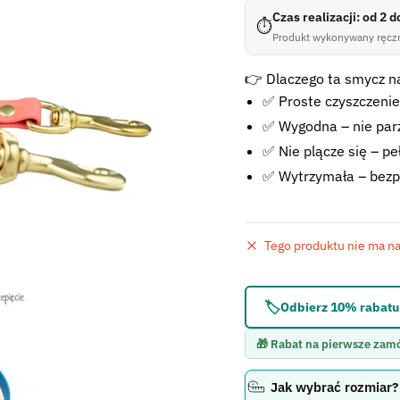
Czas realizacji: od 2 
⏱
Produkt wykonywany ręczn
👉 Dlaczego ta smycz n
✅ Proste czyszczenie
✅ Wygodna – nie parzy
✅ Nie plącze się – pe
✅ Wytrzymała – bezp
Tego produktu nie ma na 
Błąd:
Brak formularza 
🏷️
Odbierz 10% rabatu 
🎁 Rabat na pierwsze zam
Jak wybrać rozmiar?