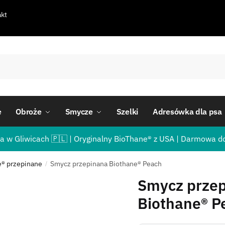
kt
e
Obroże
Smycze
Szelki
Adresówka dla psa
a w Gliwicach 🇵🇱 | Oryginalny BioThane® z USA | Darmowa d
e® przepinane
Smycz przepinana Biothane® Peach
/
Smycz prze
Biothane® P