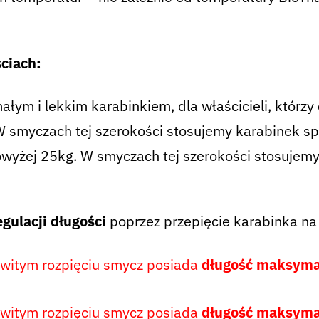
ciach:
łym i lekkim karabinkiem, dla właścicieli, którzy
W smyczach tej szerokości stosujemy karabinek sp
owyżej 25kg. W smyczach tej szerokości stosujem
gulacji długości
poprzez przepięcie karabinka na
owitym rozpięciu smycz posiada
długość maksym
owitym rozpięciu smycz posiada
długość maksym