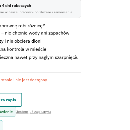
do 4 dni roboczych
ie w naszej pracowni po złożeniu zamówienia.
aprawdę robi różnicę?
 – nie chłonie wody ani zapachów
 i nie obciera dłoni
łna kontrola w mieście
ieczna nawet przy nagłym szarpnięciu
stanie i nie jest dostępny.
kontaktowego.
za zapis
ówienie
Jestem już zapisany/a