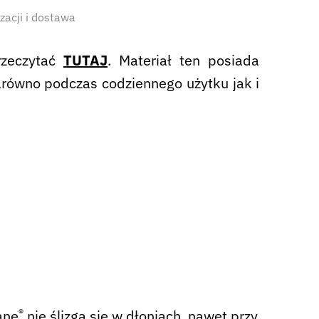
izacji i dostawa
rzeczytać
TUTAJ
. Materiał ten posiada
arówno podczas codziennego użytku jak i
®
ane
nie ślizga się w dłoniach, nawet przy