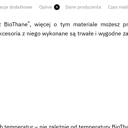
acje dodatkowe
Opinie
Dane producenta
Czas real
0
®
z BioThane
, więcej o tym materiale możesz p
kcesoria z niego wykonane są trwałe i wygodne z
ch temperatur – nie zależnie od temperatury BioTh