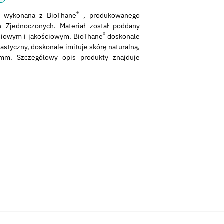
®
a wykonana z BioThane
, produkowanego
 Zjednoczonych. Materiał został poddany
®
ciowym i jakościowym. BioThane
doskonale
elastyczny, doskonale imituje skórę naturalną,
5mm. Szczegółowy opis produkty znajduje