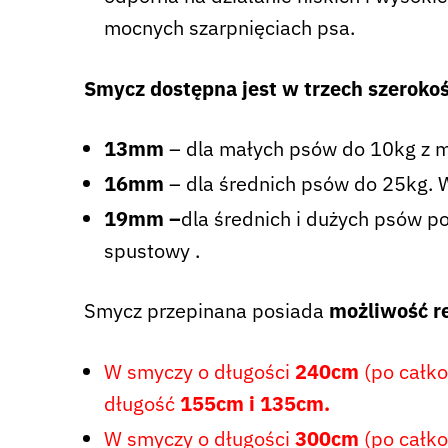
mocnych szarpnięciach psa.
Smycz dostępna jest w trzech szerokoś
13mm
– dla małych psów do 10kg z ma
16mm
– dla średnich psów do 25kg. 
19mm –
dla średnich i dużych psów p
spustowy .
Smycz przepinana posiada
możliwość re
W smyczy o długości
240cm
(po całk
długość
155cm i 135cm.
W smyczy o długości
300cm
(po całk