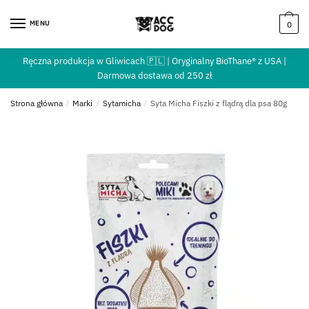
MENU
0
Ręczna produkcja w Gliwicach 🇵🇱 | Oryginalny BioThane® z USA |
Darmowa dostawa od 250 zł
Strona główna
/
Marki
/
Sytamicha
/
Syta Micha Fiszki z flądrą dla psa 80g