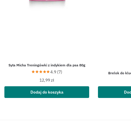
Syta Micha Treningówki z indykiem dla psa 80g
4.9 (7)
Brelok do klu
12,99
zł
Dodaj do koszyka
Dod