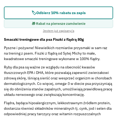
🏷️
Odbierz 10% rabatu za zapis
🎁 Rabat na pierwsze zamówienie
Jestem już zapisany/a
Smaczki treningowe dla psa Fiszki z flądrą 80g
Pyszne i pożywne! Niewielkich rozmiarów przysmaki w sam raz
na trening z psem. Fiszki z flądrą od Sytej Michy to małe,
kwadratowe smaczki treningowe wykonane w 100% flądry.
Ryby dla psa są ważne ze względu na obecność kwasów
tłuszczowych EPA i DHA, które pozwalają zapewnić zwierzakowi
zdrową skórę, lśniącą sierść oraz wesprzeć organizm w chorobach
dermatologicznych. Co więcej, omega-3 w diecie psa przyczyniają
się do obniżenia stanów zapalnych, umożliwiają prawidłową pracę
układu nerwowego oraz zwiększają koncentrację.
Flądra, będąca hipoalergicznym, lekkostrawnym źródłem protein,
dostarcza również składników mineralnych tj. cynk, jod i selen dla
odpowiedniej pracy tarczycy oraz witamin rozpuszczalnych