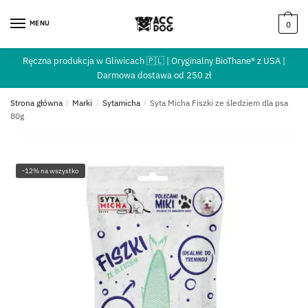
MENU
0
Ręczna produkcja w Gliwicach 🇵🇱 | Oryginalny BioThane® z USA |
Darmowa dostawa od 250 zł
Strona główna
/
Marki
/
Sytamicha
/
Syta Micha Fiszki ze śledziem dla psa
80g
-12% na wszystko