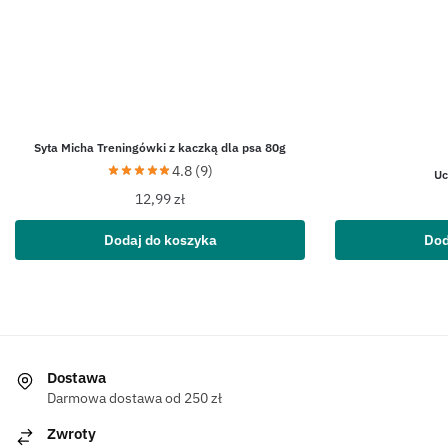
Syta Micha Treningówki z kaczką dla psa 80g
4.8 (9)
Uc
12,99
zł
Dodaj do koszyka
Dod
Dostawa
Darmowa dostawa od 250 zł
Zwroty