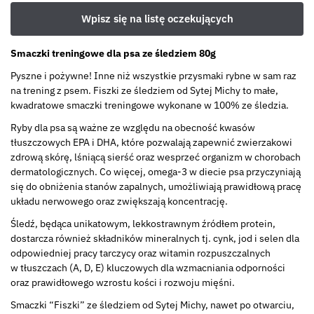
Smaczki treningowe dla psa ze śledziem 80g
Pyszne i pożywne! Inne niż wszystkie przysmaki rybne w sam raz
na trening z psem. Fiszki ze śledziem od Sytej Michy to małe,
kwadratowe smaczki treningowe wykonane w 100% ze śledzia.
Ryby dla psa są ważne ze względu na obecność kwasów
tłuszczowych EPA i DHA, które pozwalają zapewnić zwierzakowi
zdrową skórę, lśniącą sierść oraz wesprzeć organizm w chorobach
dermatologicznych. Co więcej, omega-3 w diecie psa przyczyniają
się do obniżenia stanów zapalnych, umożliwiają prawidłową pracę
układu nerwowego oraz zwiększają koncentrację.
Śledź, będąca unikatowym, lekkostrawnym źródłem protein,
dostarcza również składników mineralnych tj. cynk, jod i selen dla
odpowiedniej pracy tarczycy oraz witamin rozpuszczalnych
w tłuszczach (A, D, E) kluczowych dla wzmacniania odporności
oraz prawidłowego wzrostu kości i rozwoju mięśni.
Smaczki “Fiszki” ze śledziem od Sytej Michy, nawet po otwarciu,