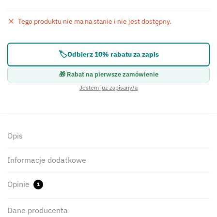
Tego produktu nie ma na stanie i nie jest dostępny.
Błąd:
Brak formularza kontaktowego.
🏷️
Odbierz 10% rabatu za zapis
🎁 Rabat na pierwsze zamówienie
Jestem już zapisany/a
Opis
Informacje dodatkowe
Opinie
1
Dane producenta