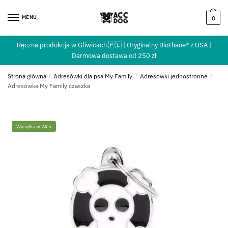
MENU
0
Ręczna produkcja w Gliwicach 🇵🇱 | Oryginalny BioThane® z USA |
Darmowa dostawa od 250 zł
Strona główna
/
Adresówki dla psa My Family
/
Adresówki jednostronne
/
Adresówka My Family czaszka
Wysyłka w 24 h