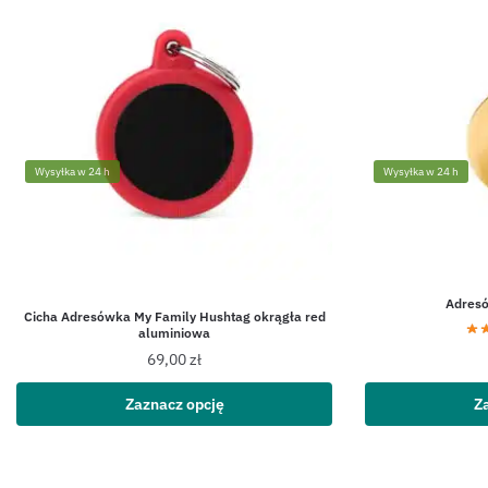
Wysyłka w 24 h
Wysyłka w 24 h
Adresó
Cicha Adresówka My Family Hushtag okrągła red
aluminiowa
69,00
zł
Zaznacz opcję
Z