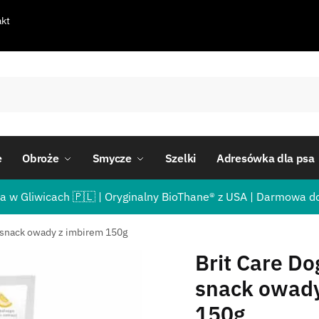
kt
e
Obroże
Smycze
Szelki
Adresówka dla psa
a w Gliwicach 🇵🇱 | Oryginalny BioThane® z USA | Darmowa d
l snack owady z imbirem 150g
Brit Care Do
snack owady
150g