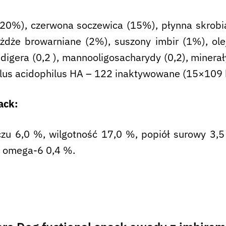
0%), czerwona soczewica (15%), płynna skrobia 
ożdże browarniane (2%), suszony imbir (1%), ole
digera (0,2 ), mannooligosacharydy (0,2), minerał
llus acidophilus HA – 122 inaktywowane (15×109 k
ack:
czu 6,0 %, wilgotność 17,0 %, popiół surowy 3
, omega-6 0,4 %.