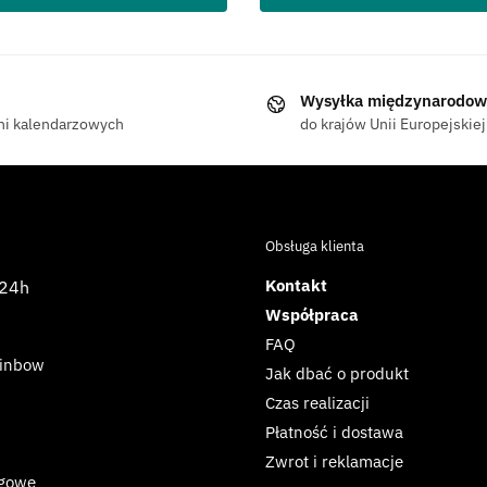
Wysyłka międzynarodow
ni kalendarzowych
do krajów Unii Europejskiej
Obsługa klienta
Kontakt
 24h
Współpraca
FAQ
ainbow
Jak dbać o produkt
Czas realizacji
Płatność i dostawa
Zwrot i reklamacje
ngowe