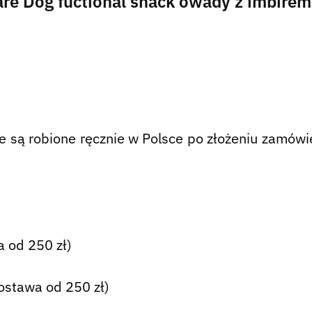
Care Dog fuctional snack owady z imbire
są robione ręcznie w Polsce po złożeniu zamówie
 od 250 zł)
ostawa od 250 zł)