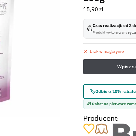
15,90
zł
Czas realizacji: od 2 
⏱
Produkt wykonywany ręczn
Brak w magazynie
🏷️
Odbierz 10% rabatu 
🎁 Rabat na pierwsze zam
Producent
: