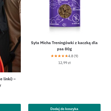
Syta Micha Treningówki z kaczką dla
psa 80g
4.8 (9)
12,99
zł
 linki) –
y
Dodaj do koszyka