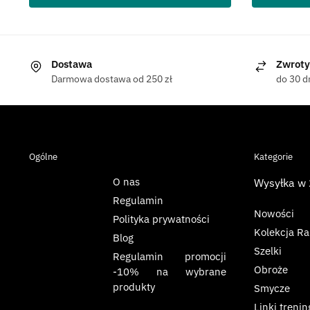
Dostawa
Zwroty
Darmowa dostawa od 250 zł
do 30 d
Ogólne
Kategorie
O nas
Wysyłka w
Regulamin
Nowości
Polityka prywatności
Kolekcja R
Blog
Szelki
Regulamin promocji
Obroże
-10% na wybrane
produkty
Smycze
Linki treni