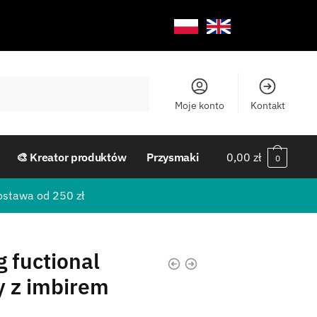
Moje konto
Kontakt
🎨 Kreator produktów
Przysmaki
0,00
zł
0
ostawa od 250 zł
g fuctional
 z imbirem