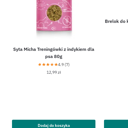
Brelok do 
Syta Micha Treningówki z indykiem dla
psa 80g
4.9 (7)
12,99
zł
Dodaj do koszyka