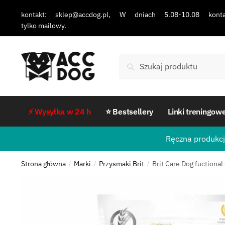
kontakt: sklep@accdog.pl, W dniach 5.08-10.08 konta
tylko mailowy.
Szukaj
⚡ Wysyłka w 24 h
⭐ Bestsellery
Linki treningow
Ręczna produkcj
Strona główna
Marki
Przysmaki Brit
Brit Care Dog fuctiona
/
/
/