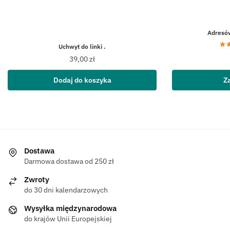
Adresó
Uchwyt do linki .
39,00
zł
Dodaj do koszyka
Z
Dostawa
Darmowa dostawa od 250 zł
Zwroty
do 30 dni kalendarzowych
Wysyłka międzynarodowa
do krajów Unii Europejskiej