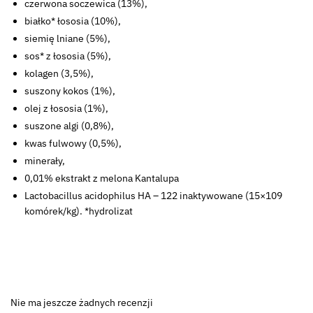
czerwona soczewica (13%),
białko* łososia (10%),
siemię lniane (5%),
sos* z łososia (5%),
kolagen (3,5%),
suszony kokos (1%),
olej z łososia (1%),
suszone algi (0,8%),
kwas fulwowy (0,5%),
minerały,
0,01% ekstrakt z melona Kantalupa
Lactobacillus acidophilus HA – 122 inaktywowane (15×109
komórek/kg). *hydrolizat
Nie ma jeszcze żadnych recenzji