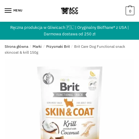
MENU
0
Ręczna produkcja w Gliwicach 🇵🇱 | Oryginalny BioThane® z USA |
Darmowa dostawa od 250 zł
Strona główna
/
Marki
/
Przysmaki Brit
/
Brit Care Dog Functional snack
skincoat & krill 150g