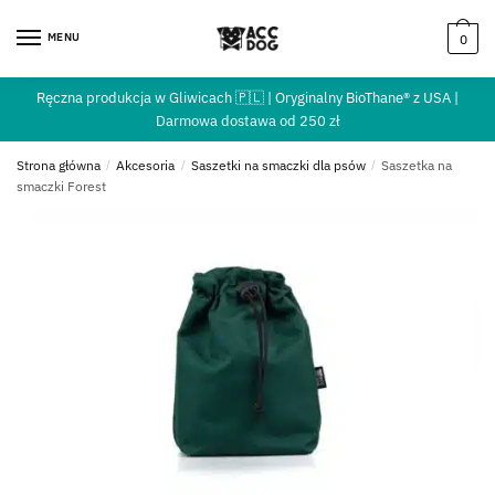
MENU
0
Ręczna produkcja w Gliwicach 🇵🇱 | Oryginalny BioThane® z USA |
Darmowa dostawa od 250 zł
Strona główna
/
Akcesoria
/
Saszetki na smaczki dla psów
/
Saszetka na
smaczki Forest