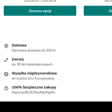
135,00
zł
–
255,00
zł
85,
Zaznacz opcję
Z
Dostawa
Darmowa dostawa od 250 zł
Zwroty
do 30 dni kalendarzowych
Wysyłka międzynarodowa
do krajów Unii Europejskiej
100% bezpieczne zakupy
Paynow/BLIK/PayPal/PayPo