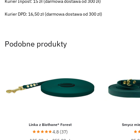
Kurier Inpost: 15 zł (darmowa dostawa od 300 zł)
Kurier DPD: 16,50 zł (darmowa dostawa od 300 zł)
Podobne produkty
Linka z Biothane® Forest
Smycz mie
4.8 (37)