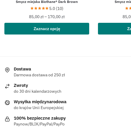
Smycz miejska Biothane® Dark Brown
Smycz mie
5.0 (10)
85,00
zł
–
170,00
zł
85,
Zaznacz opcję
Z
Dostawa
Darmowa dostawa od 250 zł
Zwroty
do 30 dni kalendarzowych
Wysyłka międzynarodowa
do krajów Unii Europejskiej
100% bezpieczne zakupy
Paynow/BLIK/PayPal/PayPo