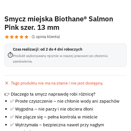
Smycz miejska Biothane® Salmon
Pink szer. 13 mm
(
1
opinia klienta)
Czas realizacji: od 2 do 4 dni roboczych
⏱
Produkt wykonywany ręcznie w naszej pracowni po złożeniu
zamówienia.
Tego produktu nie ma na stanie i nie jest dostępny.
Błąd:
👉 Dlaczego ta smycz naprawdę robi różnicę?
Brak formularza kontaktowego.
✅ Proste czyszczenie – nie chłonie wody ani zapachów
✅ Wygodna – nie parzy i nie obciera dłoni
✅ Nie plącze się – pełna kontrola w mieście
✅ Wytrzymała – bezpieczna nawet przy nagłym