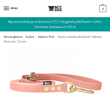
MENU
0
Ręczna produkcja w Gliwicach 🇵🇱 | Oryginalny BioThane® z USA |
Darmowa dostawa od 250 zł
Strona główna
/
Kolory
/
Salmon Pink
/
Smycz miejska Biothane® Salmon
Pink szer. 13 mm