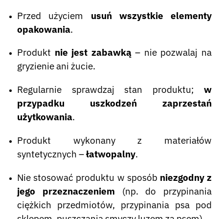
Przed użyciem
usuń wszystkie elementy
opakowania
.
Produkt
nie jest zabawką
– nie pozwalaj na
gryzienie ani żucie.
Regularnie sprawdzaj stan produktu;
w
przypadku uszkodzeń zaprzestań
użytkowania
.
Produkt wykonany z materiałów
syntetycznych –
łatwopalny
.
Nie stosować produktu w sposób
niezgodny z
jego przeznaczeniem
(np. do przypinania
ciężkich przedmiotów, przypinania psa pod
sklepem, puszczania smyczy luzem za psem).