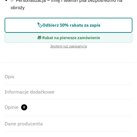
✅ Personalizacja – imię i telefon psa bezpośrednio na
obroży
🏷️
Odbierz 10% rabatu za zapis
🎁 Rabat na pierwsze zamówienie
Jestem już zapisany/a
Opis
Informacje dodatkowe
Opinie
0
Dane producenta