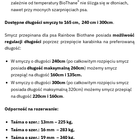
®
zależnie od temperatury BioThane
nie ślizga się w dłoniach,
nawet przy mocnych szarpnięciach psa.
Dostępne długości smyczy to 165 cm, 240 cm i 300cm
.
Smycz przepinana dla psa Rainbow Biothane posiada
możliwość
regulacji długości
poprzez przepięcie karabinka na preferowaną
długość:
W smyczy o długości
240cm
(po całkowitym rozpięciu smycz
posiada
długość maksymalną 260cm
) możemy smycz
przepiąć na długość
160cm i 135cm.
W smyczy o długości
300cm
(po całkowitym rozpięciu smycz
posiada długość maksymalną 320cm) możemy smycz przepiąć
na długość
220cm i 160cm
.
Odporność na rozerwanie:
Taśma o szer.: 13mm – 225 kg,
Taśma o szer.: 16 mm – 283 kg,
Taśma o szer.: 19 mm – 340 kg.