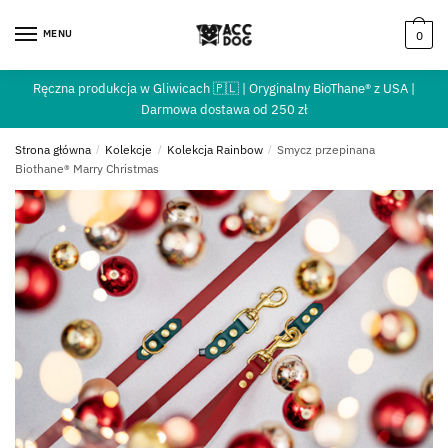
MENU
0
Ręczna produkcja w Gliwicach 🇵🇱 | Oryginalny BioThane® z USA |
Darmowa dostawa od 250 zł
Strona główna
/
Kolekcje
/
Kolekcja Rainbow
/
Smycz przepinana
Biothane® Marry Christmas