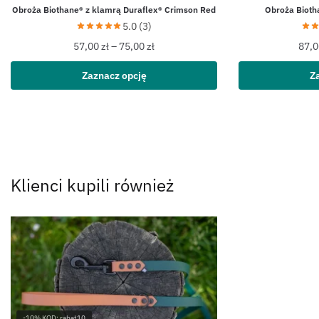
Obroża Biothane® z klamrą Duraflex® Crimson Red
Obroża Biot
5.0 (3)
57,00
zł
–
75,00
zł
87,
Zaznacz opcję
Z
Klienci kupili również
-10% KOD: rabat10