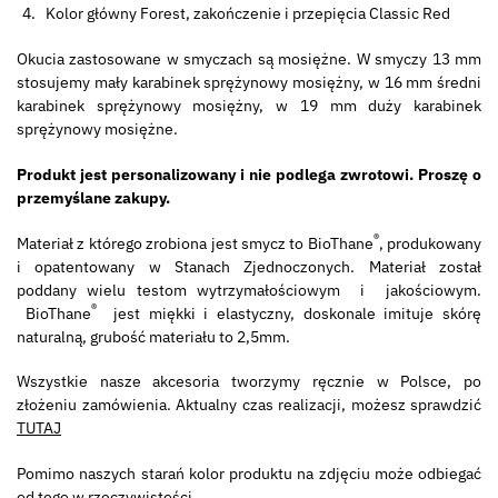
Kolor główny Forest, zakończenie i przepięcia Classic Red
Okucia zastosowane w smyczach są mosiężne. W smyczy 13 mm
stosujemy mały karabinek sprężynowy mosiężny, w 16 mm średni
karabinek sprężynowy mosiężny, w 19 mm duży karabinek
sprężynowy mosiężne.
Produkt jest personalizowany i nie podlega zwrotowi. Proszę o
przemyślane zakupy.
®
Materiał z którego zrobiona jest smycz to BioThane
, produkowany
i opatentowany w Stanach Zjednoczonych. Materiał został
poddany wielu testom wytrzymałościowym i jakościowym.
®
BioThane
jest miękki i elastyczny, doskonale imituje skórę
naturalną, grubość materiału to 2,5mm.
Wszystkie nasze akcesoria tworzymy ręcznie w Polsce, po
złożeniu zamówienia. Aktualny czas realizacji, możesz sprawdzić
TUTAJ
Pomimo naszych starań kolor produktu na zdjęciu może odbiegać
od tego w rzeczywistości.