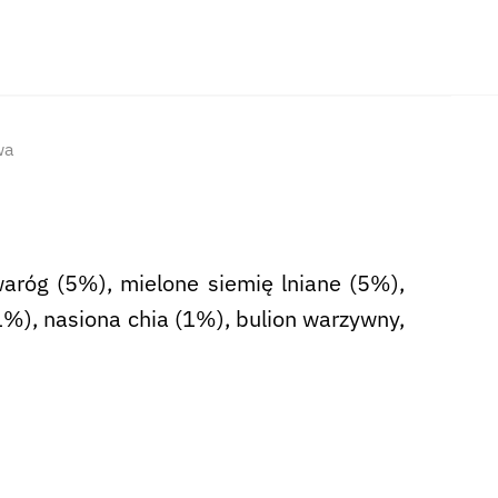
wa
aróg (5%), mielone siemię lniane (5%),
1%), nasiona chia (1%), bulion warzywny,