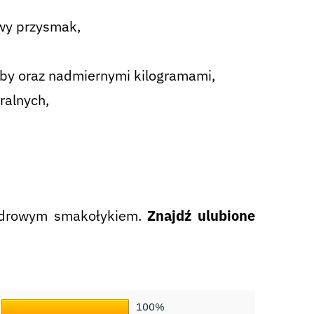
wy przysmak,
by oraz nadmiernymi kilogramami,
ralnych,
ę zdrowym smakołykiem.
Znajdź ulubione
100%