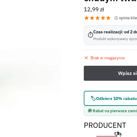
12,99
zł
(
1
opinia kli
Czas realizacji: od 2 
⏱
Produkt wykonywany ręczn
Brak w magazynie
🏷️
Odbierz 10% rabatu 
🎁 Rabat na pierwsze zam
PRODUCENT