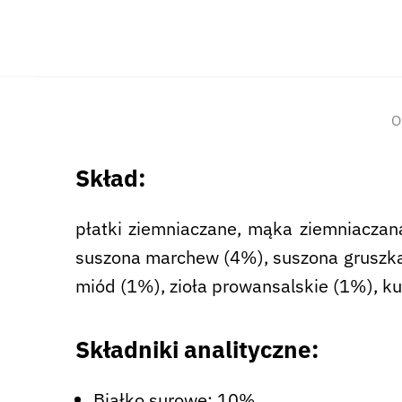
O
Skład:
płatki ziemniaczane, mąka ziemniaczan
suszona marchew (4%), suszona gruszka (
miód (1%), zioła prowansalskie (1%), k
Składniki analityczne:
Białko surowe: 10%