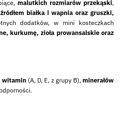
piące,
malutkich rozmiarów przekąski
,
ródłem białka i wapnia oraz gruszki,
otnych dodatków, w mini kosteczkach
ane, kurkumę, zioła prowansalskie oraz
h witamin
(A, D, E, z grupy B),
minerałów
odporności.