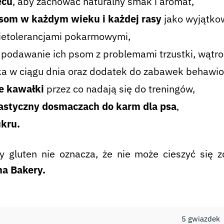
ecu
, aby zachować naturalny smak i aromat,
om w każdym wieku i każdej rasy
jako wyjątko
ietolerancjami pokarmowymi,
podawanie ich psom z problemami trzustki, wątro
ka w ciągu dnia oraz dodatek do zabawek behawio
e kawałki
przez co nadają się do treningów,
astyczny dosmaczach do karm dla psa
,
ukru.
zy gluten nie oznacza, że nie może cieszyć si
ha Bakery.
5 gwiazdek