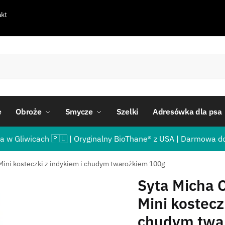
kt
e
Obroże
Smycze
Szelki
Adresówka dla psa
a w Gliwicach 🇵🇱 | Oryginalny BioThane® z USA | Darmowa d
 Mini kosteczki z indykiem i chudym twarożkiem 100g
Syta Micha C
Mini kostecz
chudym twa