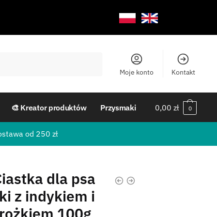
Moje konto
Kontakt
🎨 Kreator produktów
Przysmaki
0,00
zł
0
ostawa od 250 zł
iastka dla psa
ki z indykiem i
rożkiem 100g