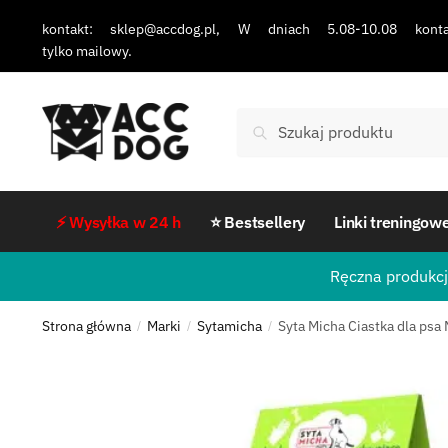
kontakt: sklep@accdog.pl, W dniach 5.08-10.08 konta
tylko mailowy.
Szukaj
⚡ Wysyłka w 24 h
⭐ Bestsellery
Linki treningow
Ręczna produkcj
Strona główna
Marki
Sytamicha
Syta Micha Ciastka dla psa
/
/
/