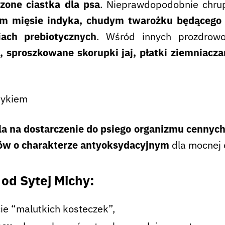
czone ciastka dla psa
. Nieprawdopodobnie chru
m mięsie indyka, chudym twarożku będącego ź
ach prebiotycznych
. Wśród innych prozdrow
e, sproszkowane skorupki jaj, płatki ziemniacz
a na dostarczenie do psiego organizmu cennyc
ów o charakterze antyoksydacyjnym
dla mocnej 
a
od Sytej Michy:
ie “malutkich kosteczek”,