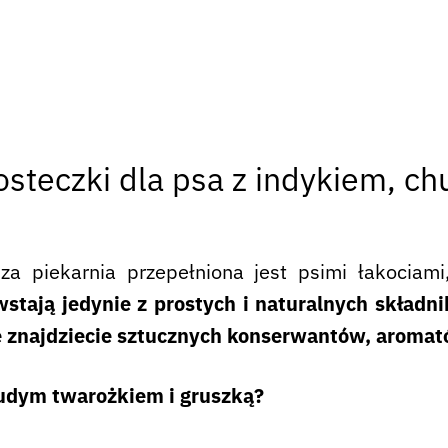
osteczki dla psa z indykiem, c
a piekarnia przepełniona jest psimi łakociami
stają jedynie z prostych i naturalnych składn
e znajdziecie sztucznych konserwantów, aromat
hudym twarożkiem i gruszką?