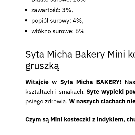
zawartość: 3%,
popiół surowy: 4%,
włókno surowe: 6%
Syta Micha Bakery Mini k
gruszką
Witajcie w Syta Micha BAKERY!
Nasz
kształtach i smakach.
Syte wypieki pow
psiego zdrowia.
W naszych ciachach ni
Czym są Mini kosteczki z indykiem, c