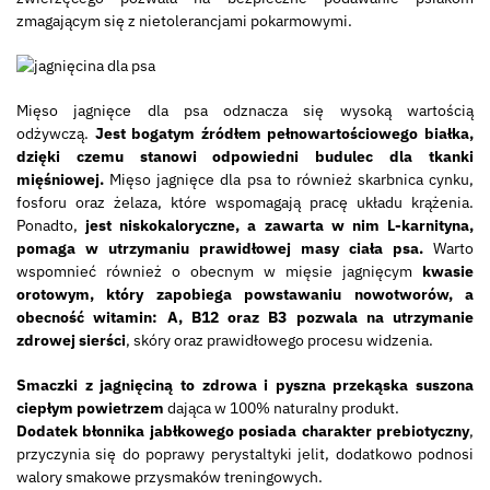
zmagającym się z nietolerancjami pokarmowymi.
Mięso jagnięce dla psa odznacza się wysoką wartością
odżywczą.
Jest bogatym źródłem pełnowartościowego białka,
dzięki czemu stanowi odpowiedni budulec dla tkanki
mięśniowej.
Mięso jagnięce dla psa to również skarbnica cynku,
fosforu oraz żelaza, które wspomagają pracę układu krążenia.
Ponadto,
jest niskokaloryczne, a zawarta w nim L-karnityna,
pomaga w utrzymaniu prawidłowej masy ciała psa.
Warto
wspomnieć również o obecnym w mięsie jagnięcym
kwasie
orotowym, który zapobiega powstawaniu nowotworów, a
obecność witamin: A, B12 oraz B3 pozwala na utrzymanie
zdrowej sierści
, skóry oraz prawidłowego procesu widzenia.
Smaczki z jagnięciną to zdrowa i pyszna przekąska suszona
ciepłym powietrzem
dająca w 100% naturalny produkt.
Dodatek błonnika jabłkowego posiada charakter prebiotyczny
,
przyczynia się do poprawy perystaltyki jelit, dodatkowo podnosi
walory smakowe przysmaków treningowych.