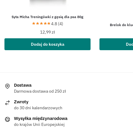
Syta Micha Treningówki z gęsią dla psa 80g
4.8 (4)
Brelok do klu
12,99
zł
Dodaj do koszyka
Dod
Dostawa
Darmowa dostawa od 250 zł
Zwroty
do 30 dni kalendarzowych
Wysyłka międzynarodowa
do krajów Unii Europejskiej