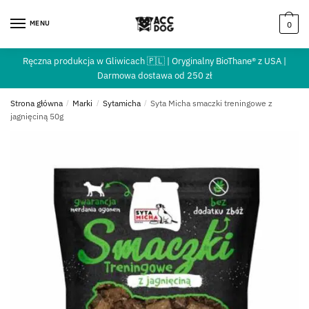
MENU
0
Ręczna produkcja w Gliwicach 🇵🇱 | Oryginalny BioThane® z USA |
Darmowa dostawa od 250 zł
Strona główna
/
Marki
/
Sytamicha
/
Syta Micha smaczki treningowe z
jagnięciną 50g