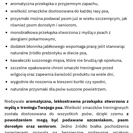
aromatyczna przekąska o przyjemnym zapachu,
wielkość smaczków dostosowana do każdej rasy psa,
przysmaki można podawać psom już w wieku szczenięcym, jak
również psom dorosłym i seniorom,
monobiałkowa przekąska stworzona z myślą o psach z
alergiami pokarmowymi,
dodatek błonnika jabłkowego wspomaga pracę jelit stanowiąc
naturalne źródło prebiotyku w diecie psa,
kawałeczki suszonego mięsa, które nie brudzą rąk opiekuna,
szczelne opakowanie chroni smaczki treningowe przed
wilgocią oraz zapewnia świeżość produktu na wiele dni,
wygodnie do noszenia w kieszeni kurtki czy spodni,
naturalne przysmaki dla psów suszone powietrzem.
Niebywale
aromatyczna, lekkostrawna przekąska stworzona z
myślą o treningu Twojego psa.
Wielkość smaczków treningowych
została dostosowana do wszystkich psów, dzięki czemu
z
powodzeniem mogą być podawane szczeniakom, psom
dorosłym oraz seniorom
. Jedno źródło białka pochodzenia
zwierzęcego pozwala na bezpieczne podawanie psiakom