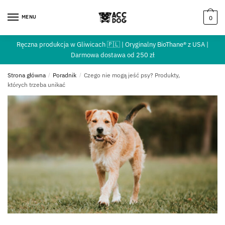
MENU
0
Ręczna produkcja w Gliwicach 🇵🇱 | Oryginalny BioThane® z USA |
Darmowa dostawa od 250 zł
Strona główna
/
Poradnik
/
Czego nie mogą jeść psy? Produkty,
których trzeba unikać