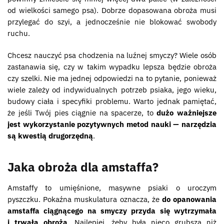
od wielkości samego psa). Dobrze dopasowana obroża musi
przylegać do szyi, a jednocześnie nie blokować swobody
ruchu.
Chcesz nauczyć psa chodzenia na luźnej smyczy? Wiele osób
zastanawia się, czy w takim wypadku lepsza będzie obroża
czy szelki. Nie ma jednej odpowiedzi na to pytanie, ponieważ
wiele zależy od indywidualnych potrzeb psiaka, jego wieku,
budowy ciała i specyfiki problemu. Warto jednak pamiętać,
że jeśli Twój pies ciągnie na spacerze, to
dużo ważniejsze
jest wykorzystanie pozytywnych metod nauki — narzędzia
są kwestią drugorzędną
.
Jaka obroża dla amstaffa?
Amstaffy to umięśnione, masywne psiaki o uroczym
pyszczku. Pokaźna muskulatura oznacza, że
do opanowania
amstaffa ciągnącego na smyczy przyda się wytrzymała
i trwała obroża
. Najlepiej, żeby była nieco grubsza niż