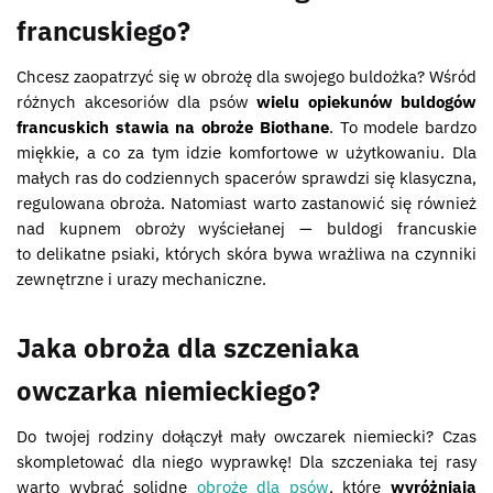
francuskiego?
Chcesz zaopatrzyć się w obrożę dla swojego buldożka? Wśród
różnych akcesoriów dla psów
wielu opiekunów buldogów
francuskich stawia na obroże Biothane
. To modele bardzo
miękkie, a co za tym idzie komfortowe w użytkowaniu. Dla
małych ras do codziennych spacerów sprawdzi się klasyczna,
regulowana obroża. Natomiast warto zastanowić się również
nad kupnem obroży wyściełanej — buldogi francuskie
to delikatne psiaki, których skóra bywa wrażliwa na czynniki
zewnętrzne i urazy mechaniczne.
Jaka obroża dla szczeniaka
owczarka niemieckiego?
Do twojej rodziny dołączył mały owczarek niemiecki? Czas
skompletować dla niego wyprawkę! Dla szczeniaka tej rasy
warto wybrać solidne
obroże dla psów
, które
wyróżniają