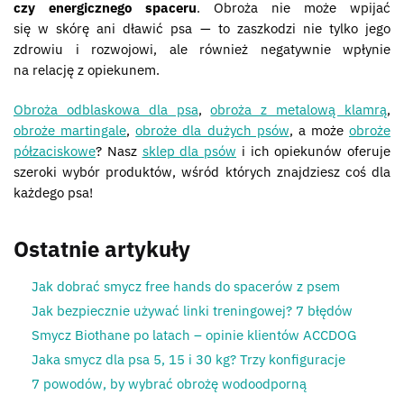
czy energicznego spaceru
. Obroża nie może wpijać
się w skórę ani dławić psa — to zaszkodzi nie tylko jego
zdrowiu i rozwojowi, ale również negatywnie wpłynie
na relację z opiekunem.
Obroża odblaskowa dla psa
,
obroża z metalową klamrą
,
obroże martingale
,
obroże dla dużych psów
, a może
obroże
półzaciskowe
? Nasz
sklep dla psów
i ich opiekunów oferuje
szeroki wybór produktów, wśród których znajdziesz coś dla
każdego psa!
Ostatnie artykuły
Jak dobrać smycz free hands do spacerów z psem
Jak bezpiecznie używać linki treningowej? 7 błędów
Smycz Biothane po latach – opinie klientów ACCDOG
Jaka smycz dla psa 5, 15 i 30 kg? Trzy konfiguracje
7 powodów, by wybrać obrożę wodoodporną