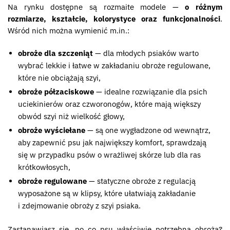
Na rynku dostępne są rozmaite modele —
o różnym
rozmiarze, kształcie, kolorystyce oraz funkcjonalności
.
Wśród nich można wymienić m.in.:
obroże dla szczeniąt
— dla młodych psiaków warto
wybrać lekkie i łatwe w zakładaniu obroże regulowane,
które nie obciążają szyi,
obroże półzaciskowe
— idealne rozwiązanie dla psich
uciekinierów oraz czworonogów, które mają większy
obwód szyi niż wielkość głowy,
obroże wyściełane
— są one wygładzone od wewnątrz,
aby zapewnić psu jak największy komfort, sprawdzają
się w przypadku psów o wrażliwej skórze lub dla ras
krótkowłosych,
obroże regulowane
— statyczne obroże z regulacją
wyposażone są w klipsy, które ułatwiają zakładanie
i zdejmowanie obroży z szyi psiaka.
Zastanawiasz się, po co psu właściwie potrzebna obroża?