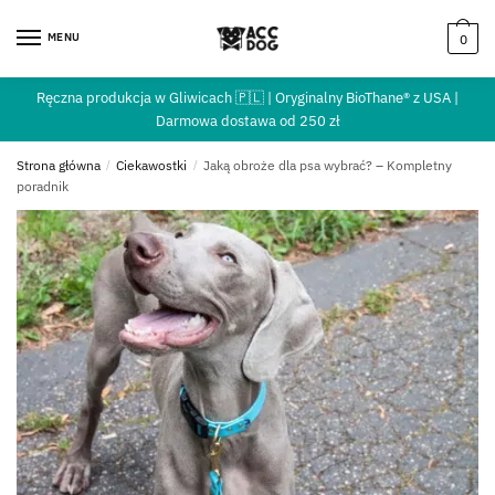
MENU
0
Ręczna produkcja w Gliwicach 🇵🇱 | Oryginalny BioThane® z USA |
Darmowa dostawa od 250 zł
Strona główna
/
Ciekawostki
/
Jaką obroże dla psa wybrać? – Kompletny
poradnik