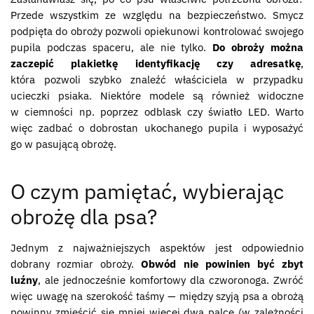
Przede wszystkim ze względu na bezpieczeństwo. Smycz
podpięta do obroży pozwoli opiekunowi kontrolować swojego
pupila podczas spaceru, ale nie tylko.
Do obroży można
zaczepić plakietkę identyfikację czy adresatkę
,
która pozwoli szybko znaleźć właściciela w przypadku
ucieczki psiaka. Niektóre modele są również widoczne
w ciemności np. poprzez odblask czy światło LED. Warto
więc zadbać o dobrostan ukochanego pupila i wyposażyć
go w pasującą obrożę.
O czym pamiętać, wybierając
obrożę dla psa?
Jednym z najważniejszych aspektów jest odpowiednio
dobrany rozmiar obroży.
Obwód nie powinien być zbyt
luźny
, ale jednocześnie komfortowy dla czworonoga. Zwróć
więc uwagę na szerokość taśmy — między szyją psa a obrożą
powinny zmieścić się mniej więcej dwa palce (w zależności