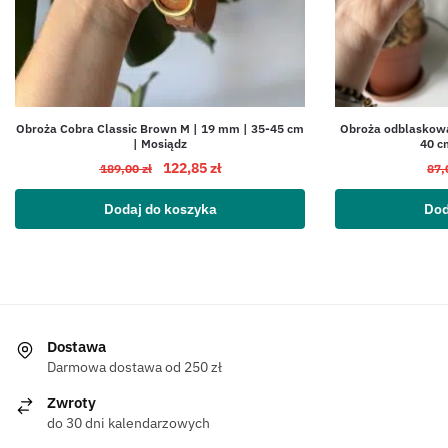
Obroża Cobra Classic Brown M | 19 mm | 35-45 cm
Obroża odblaskowa
| Mosiądz
40 c
122,85
zł
189,00
zł
87,
Dodaj do koszyka
Dod
Dostawa
Darmowa dostawa od 250 zł
Zwroty
do 30 dni kalendarzowych