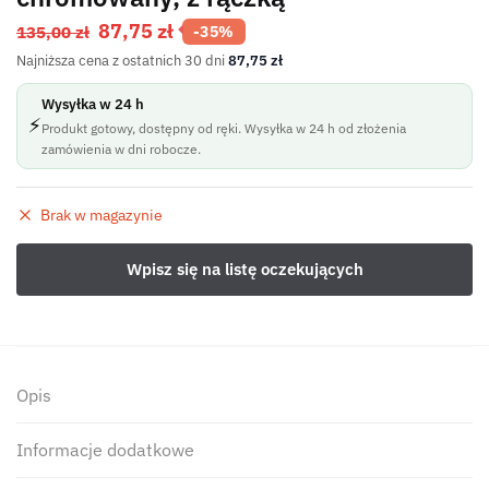
87,75
zł
135,00
zł
-35%
Najniższa cena z ostatnich 30 dni
87,75
zł
Wysyłka w 24 h
⚡
Produkt gotowy, dostępny od ręki. Wysyłka w 24 h od złożenia
zamówienia w dni robocze.
Brak w magazynie
Opis
Informacje dodatkowe