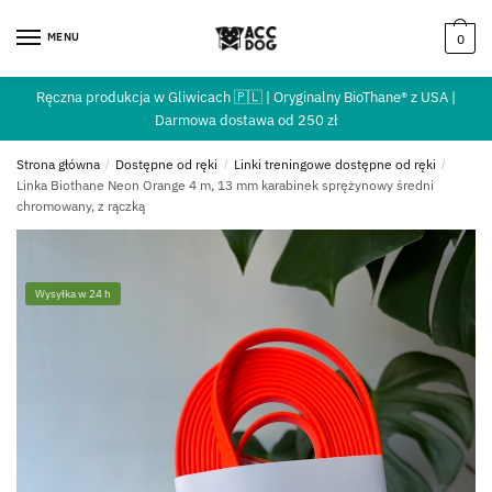
MENU
0
Ręczna produkcja w Gliwicach 🇵🇱 | Oryginalny BioThane® z USA |
Darmowa dostawa od 250 zł
Strona główna
/
Dostępne od ręki
/
Linki treningowe dostępne od ręki
/
Linka Biothane Neon Orange 4 m, 13 mm karabinek sprężynowy średni
chromowany, z rączką
Wysyłka w 24 h