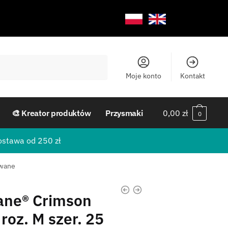
Moje konto
Kontakt
🎨 Kreator produktów
Przysmaki
0,00
zł
0
ostawa od 250 zł
owane
hane® Crimson
roz. M szer. 25