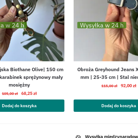
a w 24 h
Wysyłka w 24 h
ska Biothane Olive| 150 cm
Obroża Greyhound Jeans X
 karabinek sprężynowy mały
mm | 25-35 cm | Stal ni
mosiężny
92,00
zł
115,00
zł
68,25
zł
105,00
zł
Dodaj do koszyka
Dodaj do koszyka
Wysyłka międzynarodow