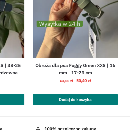
Wysyłka w 24 h
S | 38-25
Obroża dla psa Foggy Green XXS | 16
erdzewna
mm | 17-25 cm
50,40
zł
63,00
zł
Dodaj do koszyka
a
100% bezpieczne zakupy