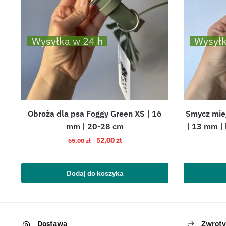
Wysyłka w 24 h
Wysyłk
Obroża dla psa Foggy Green XS | 16
Smycz miej
mm | 20-28 cm
| 13 mm |
52,00
zł
65,00
zł
Dodaj do koszyka
Dostawa
Zwroty