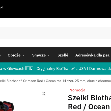
kt
e
Obroże
Smycze
Szelki
Adresówka dla psa
a w Gliwicach 🇵🇱 | Oryginalny BioThane® z USA | Darmowa d
elki Biothane® Crimson Red / Ocean roz. M szer. 25 mm, okucia chrom
Promocja!
Szelki Biot
Red / Ocean 