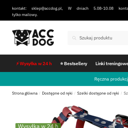
kontakt: sklep@accdog.pl, W dniach 5.08-10.08 konta
tylko mailowy.
Szukaj
⚡ Wysyłka w 24 h
⭐ Bestsellery
Linki treningow
Ręczna produkcj
Strona główna
Dostępne od ręki
Szelki dostępne od ręki
Sz
/
/
/
Wysyłka w 24 h