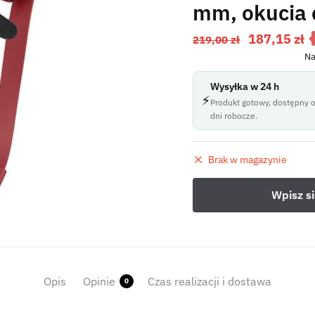
mm, okucia
187,15
zł
219,00
zł
Na
Wysyłka w 24 h
⚡
Produkt gotowy, dostępny o
dni robocze.
Brak w magazynie
Opis
Opinie
Czas realizacji i dostawa
0