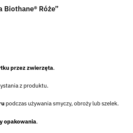
a Biothane® Róże”
ytku przez zwierzęta
.
ystania z produktu.
ru
podczas używania smyczy, obroży lub szelek.
ty opakowania
.