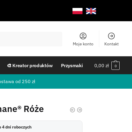
Moje konto
Kontakt
🎨 Kreator produktów
Przysmaki
0,00
zł
0
ostawa od 250 zł
hane® Róże
do 4 dni roboczych