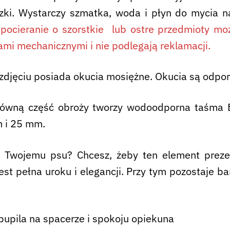
zki. Wystarczy szmatka, woda i płyn do mycia 
pocieranie o szorstkie lub ostre przedmioty moż
ami mechanicznymi i nie podlegają reklamacji.
zdjęciu posiada okucia mosiężne. Okucia są odpor
łówną część obroży tworzy wodoodporna taśma B
 i 25 mm.
t Twojemu psu? Chcesz, żeby ten element prez
st pełna uroku i elegancji. Przy tym pozostaje b
pupila na spacerze i spokoju opiekuna