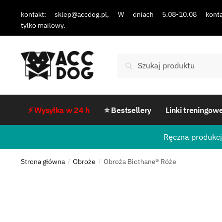
kontakt: sklep@accdog.pl, W dniach 5.08-10.08 konta
tylko mailowy.
Szukaj
⚡ Wysyłka w 24 h
⭐ Bestsellery
Linki treningow
Ręczna produkcj
Strona główna
Obroże
Obroża Biothane® Róże
/
/