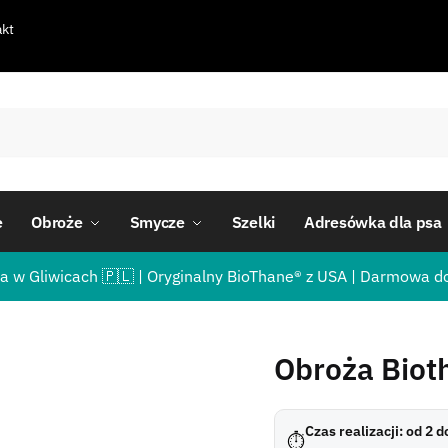
kt
e
Obroże
Smycze
Szelki
Adresówka dla psa
a w Gliwicach 🇵🇱 | Oryginalny BioThane® z USA | Darmowa d
Obroża Biot
Czas realizacji: od 2 
⏱