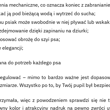
nia mechaniczne, co oznacza koniec z zabraniani
ać ją pod bieżącą wodą i wytrzeć do sucha;
mu psiak może swobodnie w niej pływać lub wskak
dejmowanie dzięki zapinaniu na dziurki;
tosować obrożę do szyi psa;
e elegancji;
ana do potrzeb każdego psa
egulować – mimo to bardzo ważne jest dopasowan
iarze. Wszystko po to, by Twój pupil był bezpiec
rzymała, więc z powodzeniem sprawdzi się nie ty
wny kolor i atrakcyjny nadruk na pewno zwróci 