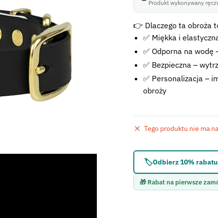
Produkt wykonywany ręczn
👉 Dlaczego ta obroża to
✅ Miękka i elastyczna
✅ Odporna na wodę –
✅ Bezpieczna – wytr
✅ Personalizacja – im
obroży
Tego produktu nie ma na 
Błąd:
Brak formularza 
🏷️
Odbierz 10% rabatu 
🎁 Rabat na pierwsze zam