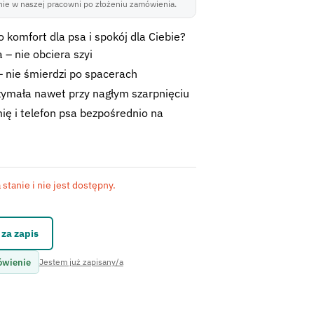
ie w naszej pracowni po złożeniu zamówienia.
 komfort dla psa i spokój dla Ciebie?
 – nie obciera szyi
 nie śmierdzi po spacerach
zymała nawet przy nagłym szarpnięciu
ię i telefon psa bezpośrednio na
stanie i nie jest dostępny.
kontaktowego.
za zapis
ówienie
Jestem już zapisany/a