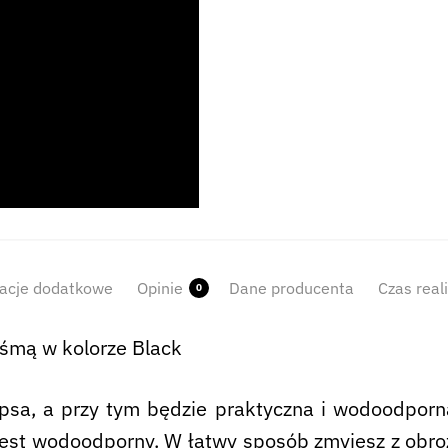
acje dodatkowe
Opinie
Dane producenta
Czas real
0
śmą w kolorze Black
psa, a przy tym będzie praktyczna i wodoodporn
 jest wodoodporny. W łatwy sposób zmyjesz z obr