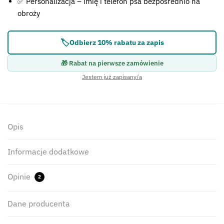
✅ Personalizacja – imię i telefon psa bezpośrednio na
obroży
🏷️
Odbierz 10% rabatu za zapis
🎁 Rabat na pierwsze zamówienie
Jestem już zapisany/a
Opis
Informacje dodatkowe
Opinie
2
Dane producenta