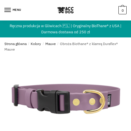
MENU
0
Ręczna produkcja w Gliwicach 🇵🇱 | Oryginalny BioThane® z USA |
Darmowa dostawa od 250 zł
Strona główna
/
Kolory
/
Mauve
/
Obroża Biothane® z klamrą Duraflex®
Mauve