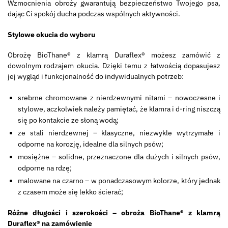
Wzmocnienia obroży gwarantują bezpieczeństwo Twojego psa,
dając Ci spokój ducha podczas wspólnych aktywności.
Stylowe okucia do wyboru
Obrożę BioThane® z klamrą Duraflex® możesz zamówić z
dowolnym rodzajem okucia. Dzięki temu z łatwością dopasujesz
jej wygląd i funkcjonalność do indywidualnych potrzeb:
srebrne chromowane z nierdzewnymi nitami – nowoczesne i
stylowe, aczkolwiek należy pamiętać, że klamra i d-ring niszczą
się po kontakcie ze słoną wodą;
ze stali nierdzewnej – klasyczne, niezwykle wytrzymałe i
odporne na korozję, idealne dla silnych psów;
mosiężne – solidne, przeznaczone dla dużych i silnych psów,
odporne na rdzę;
malowane na czarno – w ponadczasowym kolorze, który jednak
z czasem może się lekko ścierać;
Różne długości i szerokości – obroża BioThane® z klamrą
Duraflex® na zamówienie