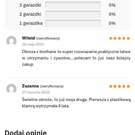
3 gwiazdki
0%
2 gwiazdki
0%
1 gwiazdka
0%
Witold
(zweryfikowany)
28 maja 2025
Obroza z biothane to super rozwiazanie,praktyczne latwe
w utrzymaniu i zywotne….polecam to juz nasz kolejny
zakup
Zuzanna
(zweryfikowany)
27 stycznia 2026
Świetne obroże, to już moja druga. Pierwsza z plastikową
klamrą wytrzymała 4 lata.
Dodaj opinię