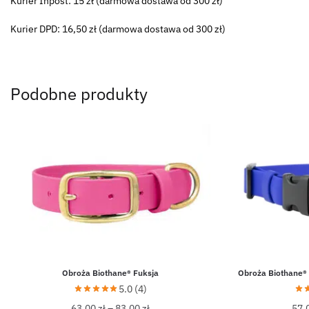
Kurier Inpost: 15 zł (darmowa dostawa od 300 zł)
Kurier DPD: 16,50 zł (darmowa dostawa od 300 zł)
Podobne produkty
Obroża Biothane® Fuksja
Obroża Biothane® 
5.0 (4)
63,00
zł
–
83,00
zł
57,