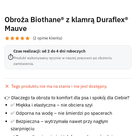
Obroża Biothane® z klamrą Duraflex®
Mauve
(
2
opinie klienta)
Czas realizacji: od 2 do 4 dni roboczych
⏱
Produkt wykonywany ręcznie w naszej pracowni po złożeniu
zamówienia.
Tego produktu nie ma na stanie i nie jest dostępny.
Błąd:
👉 Dlaczego ta obroża to komfort dla psa i spokój dla Ciebie?
Brak formularza kontaktowego.
✅ Miękka i elastyczna – nie obciera szyi
✅ Odporna na wodę – nie śmierdzi po spacerach
✅ Bezpieczna – wytrzymała nawet przy nagłym
szarpnięciu