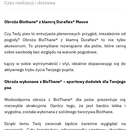
Czas realizacji i dostawa
Obroża Biothane® z klamrą Duraflex® Mauve
Czy Twój pies to entuzjasta plenerowych przygód, niezależnie od
pogody? Obroża BioThane® z klamrą Duraflex® to nie tylko
akcesorium. To przemyślane rozwiązanie dla psów, które cenią
sobie swobodę bez względu na warunki pogodowe.
Łączy w sobie wytrzymałość i styl, idealnie dopasowując się do
aktywnego trybu życia Twojego pupila.
Obroża wykonana z BioThane® –
sportowy dodatek dla Twojego
psa
Wodoodporna obroża z BioThane® dla psów prezentuje się
niezwykle atrakcyjnie. Oprócz tego, że jest bardzo lekka i
wygodna, została wykonana z solidnego tworzywa Biothane.
Dzięki temu Twój zwierzak będzie świetnie wyglądać na
spacerach. Cała konstrukcja odzwierciedla sportowy charakter