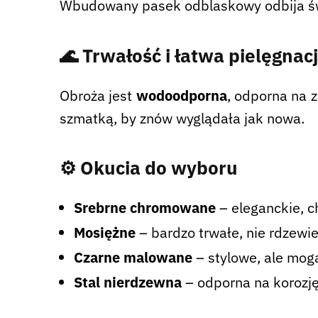
Wbudowany pasek odblaskowy odbija świ
🌊 Trwałość i łatwa pielęgnac
Obroża jest
wodoodporna
, odporna na 
szmatką, by znów wyglądała jak nowa.
⚙️ Okucia do wyboru
Srebrne chromowane
– eleganckie, c
Mosiężne
– bardzo trwałe, nie rdzewie
Czarne malowane
– stylowe, ale mogą
Stal nierdzewna
– odporna na korozję