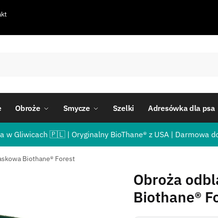
kt
e
Obroże
Smycze
Szelki
Adresówka dla psa
a w Gliwicach 🇵🇱 | Oryginalny BioThane® z USA | Darmowa d
askowa Biothane® Forest
Obroża odb
Biothane® F