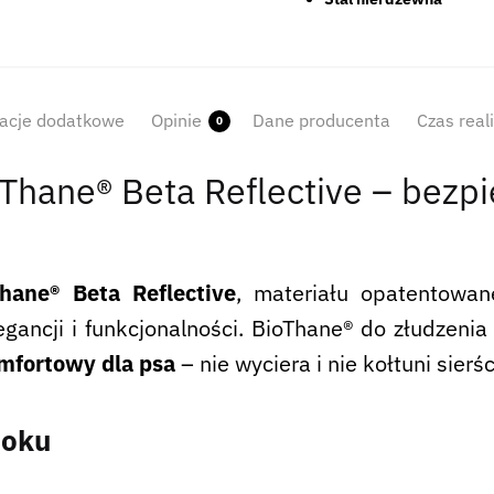
acje dodatkowe
Opinie
Dane producenta
Czas real
0
Thane® Beta Reflective – bezp
hane® Beta Reflective
, materiału opatentow
egancji i funkcjonalności. BioThane® do złudzeni
omfortowy dla psa
– nie wyciera i nie kołtuni sierśc
roku