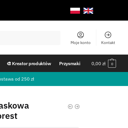
Moje konto
Kontakt
🎨 Kreator produktów
Przysmaki
0,00
zł
0
ostawa od 250 zł
laskowa
orest