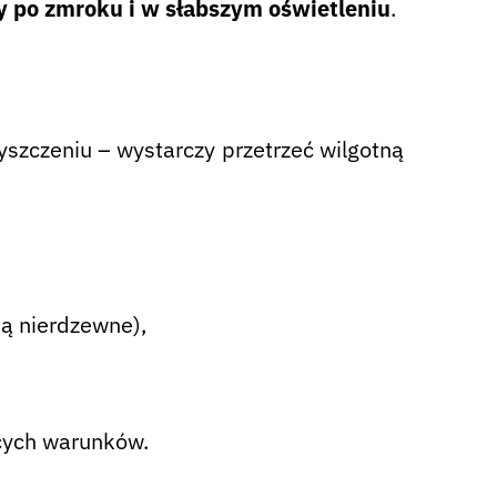
y po zmroku i w słabszym oświetleniu
.
szczeniu – wystarczy przetrzeć wilgotną
są nierdzewne),
cych warunków.