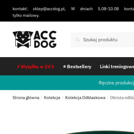
kontakt: sklep@accdog.pl, W dniach 5.08-10.08 konta
tylko mailowy.
Szukaj
⚡ Wysyłka w 24 h
⭐ Bestsellery
Linki treningow
Ręczna produkcj
Strona główna
Kolekcje
Kolekcja Odblaskowa
Obroża odbl
/
/
/