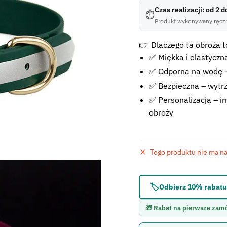
Czas realizacji: od 2 
⏱
Produkt wykonywany ręczn
👉 Dlaczego ta obroża to
✅ Miękka i elastyczna
✅ Odporna na wodę –
✅ Bezpieczna – wytr
✅ Personalizacja – im
obroży
Tego produktu nie ma na 
Błąd:
Brak formularza 
🏷️
Odbierz 10% rabatu 
🎁 Rabat na pierwsze zam