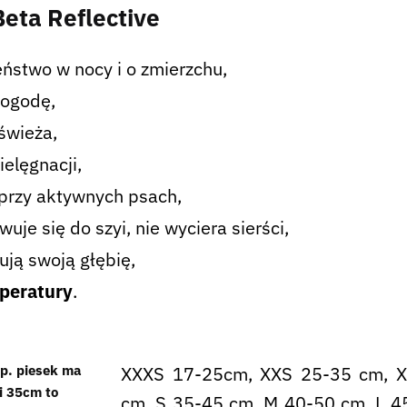
eta Reflective
ństwo w nocy i o zmierzchu,
pogodę,
świeża,
elęgnacji,
przy aktywnych psach,
je się do szyi, nie wyciera sierści,
ją swoją głębię,
mperatury
.
p. piesek ma
XXXS 17-25cm, XXS 25-35 cm, X
i 35cm to
cm, S 35-45 cm, M 40-50 cm, L 4