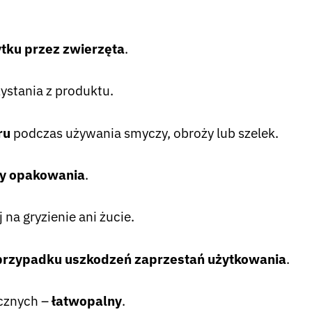
ytku przez zwierzęta
.
ystania z produktu.
ru
podczas używania smyczy, obroży lub szelek.
ty opakowania
.
 na gryzienie ani żucie.
przypadku uszkodzeń zaprzestań użytkowania
.
cznych –
łatwopalny
.