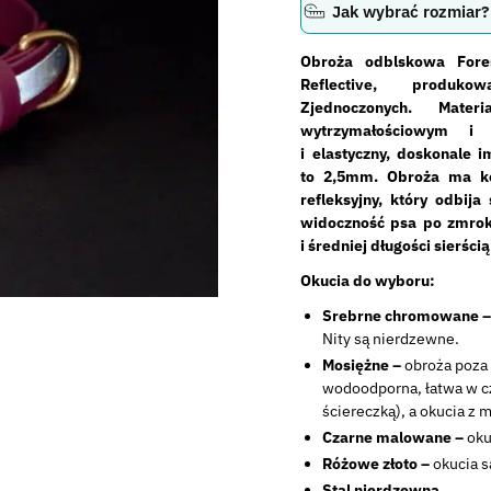
Jak wybrać rozmiar?
Obroża odblskowa Fore
Reflective, produko
Zjednoczonych. Mate
wytrzymałościowym i 
i elastyczny, doskonale i
to 2,5mm. Obroża ma ko
refleksyjny, który odbij
widoczność psa po zmroku
i średniej długości sierścią
Okucia do wyboru:
Srebrne chromowane 
Nity są nierdzewne.
Mosiężne –
obroża poza
wodoodporna, łatwa w cz
ściereczką), a okucia z 
Czarne malowane –
oku
Różowe złoto –
okucia 
Stal nierdzewna