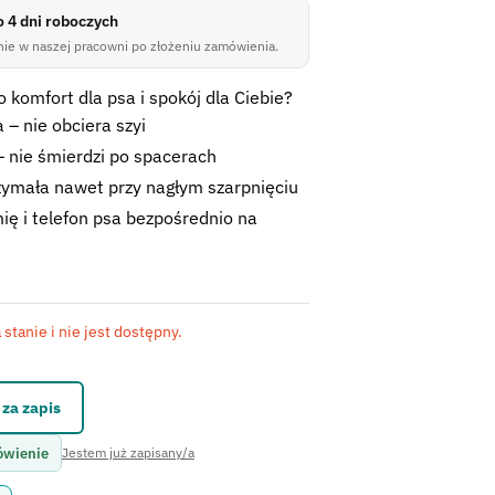
do 4 dni roboczych
ie w naszej pracowni po złożeniu zamówienia.
 komfort dla psa i spokój dla Ciebie?
 – nie obciera szyi
 nie śmierdzi po spacerach
zymała nawet przy nagłym szarpnięciu
ię i telefon psa bezpośrednio na
stanie i nie jest dostępny.
kontaktowego.
za zapis
ówienie
Jestem już zapisany/a