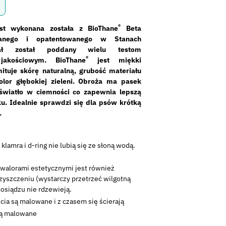
®
st wykonana została z BioThane
Beta
wanego i opatentowanego w Stanach
riał został poddany wielu testom
®
jakościowym. BioThane
jest miękki
mituje skórę naturalną, grubość materiału
lor głębokiej zieleni. Obroża ma pasek
a światło w ciemności co zapewnia lepszą
. Idealnie sprawdzi się dla psów krótką
.
–
klamra i d-ring nie lubią się ze słoną wodą.
 walorami estetycznymi jest również
yszczeniu (wystarczy przetrzeć wilgotną
mosiądzu nie rdzewieją.
cia są malowane i z czasem się ścierają
są malowane