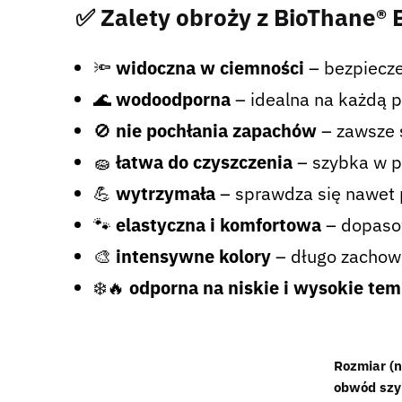
✅ Zalety obroży z BioThane® B
🔦
widoczna w ciemności
– bezpiecze
🌊
wodoodporna
– idealna na każdą 
🚫
nie pochłania zapachów
– zawsze 
🧽
łatwa do czyszczenia
– szybka w pi
💪
wytrzymała
– sprawdza się nawet 
🐾
elastyczna i komfortowa
– dopasowu
🎨
intensywne kolory
– długo zachowu
❄️🔥
odporna na niskie i wysokie te
Rozmiar (n
obwód szy