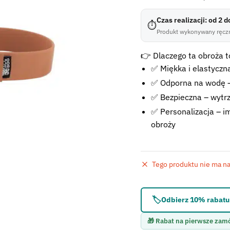
Czas realizacji: od 2 
⏱
Produkt wykonywany ręczn
👉 Dlaczego ta obroża to
✅ Miękka i elastyczna
✅ Odporna na wodę –
✅ Bezpieczna – wytr
✅ Personalizacja – im
obroży
Tego produktu nie ma na 
Błąd:
Brak formularza 
🏷️
Odbierz 10% rabatu 
🎁 Rabat na pierwsze zam