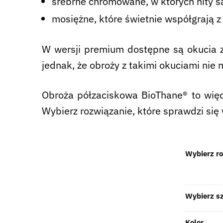
srebrne chromowane, w których nity są
mosiężne, które świetnie współgrają 
W wersji premium dostępne są okucia ze
jednak, że obroży z takimi okuciami nie 
Obroża półzaciskowa BioThane® to więce
Wybierz rozwiązanie, które sprawdzi si
Wybierz r
Wybierz s
Kolor