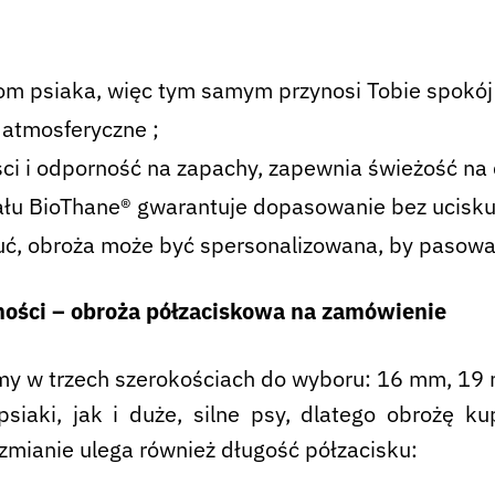
om psiaka, więc tym samym przynosi Tobie spokó
atmosferyczne ;
ci i odporność na zapachy, zapewnia świeżość na 
łu BioThane® gwarantuje dopasowanie bez ucisku, 
ć, obroża może być spersonalizowana, by pasowa
ności – obroża półzaciskowa na zamówienie
y w trzech szerokościach do wyboru: 16 mm, 19 
iaki, jak i duże, silne psy, dlatego obrożę ku
 zmianie ulega również długość półzacisku: