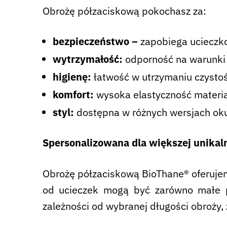
Obrożę półzaciskową pokochasz za:
bezpieczeństwo –
zapobiega ucieczk
wytrzymałość:
odporność na warunki 
higienę:
łatwość w utrzymaniu czystoś
komfort:
wysoka elastyczność materia
styl:
dostępna w różnych wersjach oku
Spersonalizowana dla większej unikal
Obrożę półzaciskową BioThane® oferujem
od ucieczek mogą być zarówno małe ps
zależności od wybranej długości obroży,