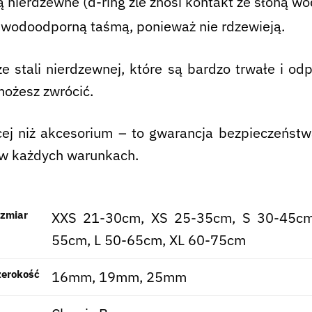
 nierdzewne (d-ring źle znosi kontakt ze słoną wo
z wodoodporną taśmą, ponieważ nie rdzewieją.
 stali nierdzewnej, które są bardzo trwałe i odp
możesz zwrócić.
j niż akcesorium – to gwarancja bezpieczeństwa
ę w każdych warunkach.
ozmiar
XXS 21-30cm, XS 25-35cm, S 30-45cm
55cm, L 50-65cm, XL 60-75cm
zerokość
16mm, 19mm, 25mm