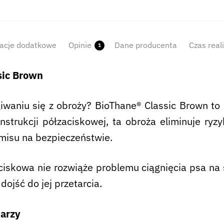
acje dodatkowe
Opinie
Dane producenta
Czas real
1
sic Brown
iwaniu się z obroży? BioThane® Classic Brown to
nstrukcji półzaciskowej, ta obroża eliminuje ryz
misu na bezpieczeństwie.
aciskowa nie rozwiąże problemu ciągnięcia psa na
ojść do jej przetarcia.
iarzy