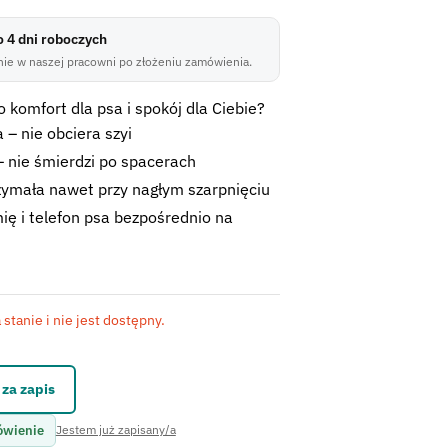
do 4 dni roboczych
ie w naszej pracowni po złożeniu zamówienia.
 komfort dla psa i spokój dla Ciebie?
 – nie obciera szyi
 nie śmierdzi po spacerach
zymała nawet przy nagłym szarpnięciu
ię i telefon psa bezpośrednio na
stanie i nie jest dostępny.
kontaktowego.
za zapis
ówienie
Jestem już zapisany/a