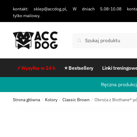
kontakt: sklep@accdog.pl, W dniach 5.08-10.08 konta
tylko mailowy.
Szukaj
⚡ Wysyłka w 24 h
⭐ Bestsellery
Linki treningow
Ręczna produkcj
Strona główna
Kolory
Classic Brown
Obroża z Biothane® p
/
/
/