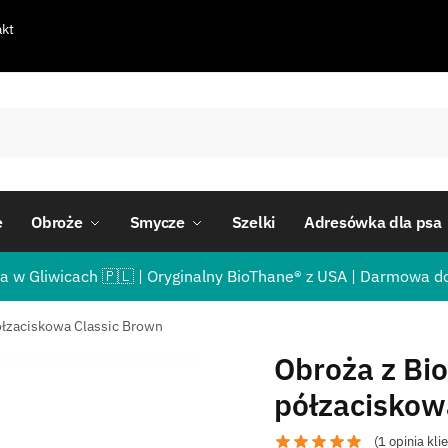
kt
e
Obroże
Smycze
Szelki
Adresówka dla psa
a w Gliwicach 🇵🇱 | Oryginalny BioThane® z USA | Darmowa d
ółzaciskowa Classic Brown
Obroża z Bi
półzaciskow
(
1
opinia kli