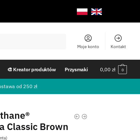
Moje konto
Kontakt
🎨 Kreator produktów
Przysmaki
0,00
zł
0
ostawa od 250 zł
othane®
a Classic Brown
enta)