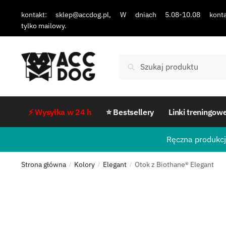
kontakt: sklep@accdog.pl, W dniach 5.08-10.08 konta
tylko mailowy.
Szukaj
⚡ Wysyłka w 24 h
⭐ Bestsellery
Linki treningow
Ręczna produkcj
Strona główna
Kolory
Elegant
Otok z Biothane® Elegant
/
/
/