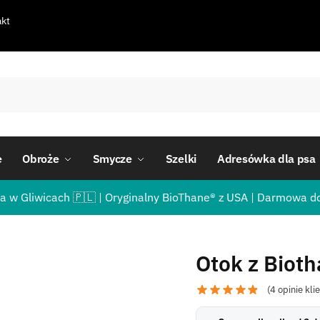
kt
e
Obroże
Smycze
Szelki
Adresówka dla psa
a w Gliwicach 🇵🇱 | Oryginalny BioThane® z USA | Darmowa d
Otok z Biot
(
4
opinie kli