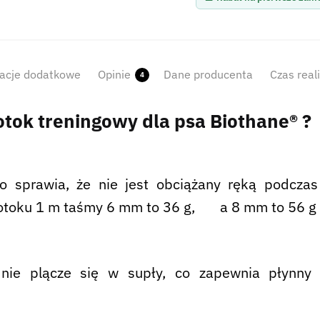
acje dodatkowe
Opinie
Dane producenta
Czas real
4
otok treningowy dla psa Biothane
®
?
o sprawia, że ​​nie jest obciążany ręką podczas
 otoku 1 m taśmy 6 mm to 36 g, a 8 mm to 56 g
k nie plącze się w supły, co zapewnia płynny 