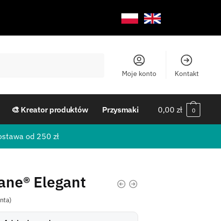
Moje konto
Kontakt
🎨 Kreator produktów
Przysmaki
0,00
zł
0
ostawa od 250 zł
hane® Elegant
enta)