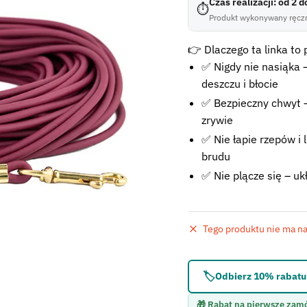
Czas realizacji: od 2 
⏱
Produkt wykonywany ręczn
👉 Dlaczego ta linka to
✅ Nigdy nie nasiąka 
deszczu i błocie
✅ Bezpieczny chwyt –
zrywie
✅ Nie łapie rzepów i 
brudu
✅ Nie plącze się – u
Tego produktu nie ma na 
Błąd:
Brak formularza 
🏷️
Odbierz 10% rabatu 
🎁 Rabat na pierwsze zam