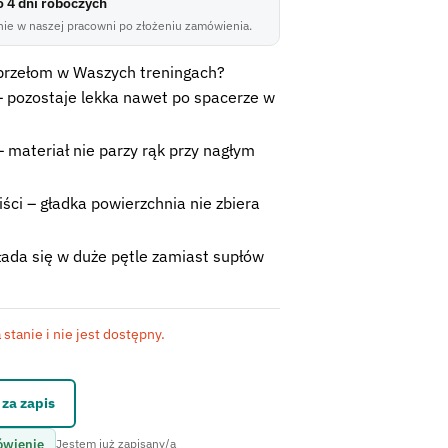
do 4 dni roboczych
ie w naszej pracowni po złożeniu zamówienia.
 przełom w Waszych treningach?
– pozostaje lekka nawet po spacerze w
 materiał nie parzy rąk przy nagłym
liści – gładka powierzchnia nie zbiera
kłada się w duże pętle zamiast supłów
stanie i nie jest dostępny.
kontaktowego.
za zapis
ówienie
Jestem już zapisany/a