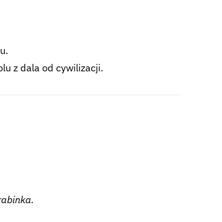
u.
u z dala od cywilizacji.
rabinka.