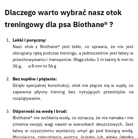
Dlaczego warto wybrać nasz otok
treningowy dla psa Biothane
®
?
Lekki i poręczny:
Nasz otok z Biothane® jest lekki, co sprawia, że ​​nie jest
obciążany ręką podczas treningu, a jednocześnie jest łatwy w
przechowywaniu i transporcie. Waga otoku 1 m taśmy 6 mm to
36 g, a 8 mm to 56 g
Bez supłów i plątania:
Dzięki specjalnej konstrukcji, otok nie plącze się w supły, co
zapewnia płynny trening bez irytujących przestojów na
rozplątywanie.
Odporność na wodę i brud:
Biothane® nie wchłania wody, co oznacza, że ​​nie namaka i nie
zmienia swojej wagi nawet w warunkach deszczowych. Jest
łatwy w czyszczeniu wystarczy umyć go pod bieżącą wodą.
Mocniejsze zabrudzenia wytrzyj ścierką lub gąbką (gładką