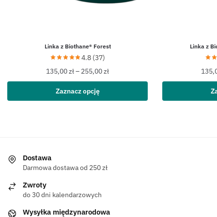
Linka z Biothane® Forest
Linka z B
4.8 (37)
135,00
zł
–
255,00
zł
135,
Zaznacz opcję
Z
Dostawa
Darmowa dostawa od 250 zł
Zwroty
do 30 dni kalendarzowych
Wysyłka międzynarodowa