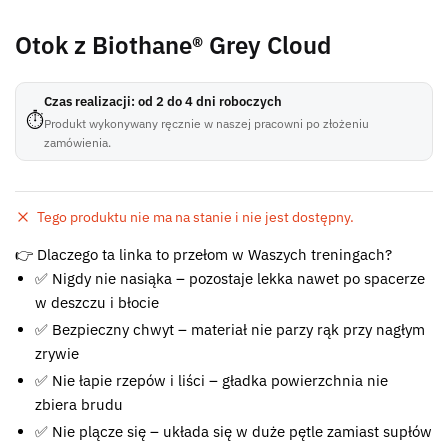
Otok z Biothane® Grey Cloud
Czas realizacji: od 2 do 4 dni roboczych
⏱
Produkt wykonywany ręcznie w naszej pracowni po złożeniu
zamówienia.
Tego produktu nie ma na stanie i nie jest dostępny.
Błąd:
👉 Dlaczego ta linka to przełom w Waszych treningach?
Brak formularza kontaktowego.
✅ Nigdy nie nasiąka – pozostaje lekka nawet po spacerze
w deszczu i błocie
✅ Bezpieczny chwyt – materiał nie parzy rąk przy nagłym
zrywie
✅ Nie łapie rzepów i liści – gładka powierzchnia nie
zbiera brudu
✅ Nie plącze się – układa się w duże pętle zamiast supłów