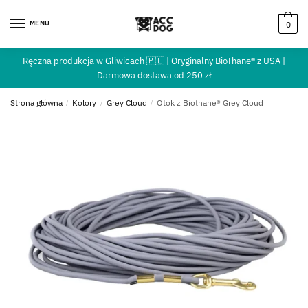
MENU
0
Ręczna produkcja w Gliwicach 🇵🇱 | Oryginalny BioThane® z USA |
Darmowa dostawa od 250 zł
Strona główna
/
Kolory
/
Grey Cloud
/
Otok z Biothane® Grey Cloud