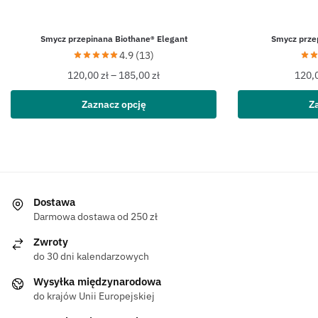
Smycz przepinana Biothane® Elegant
Smycz prze
4.9 (13)
120,00
zł
–
185,00
zł
120,
Zaznacz opcję
Z
Dostawa
Darmowa dostawa od 250 zł
Zwroty
do 30 dni kalendarzowych
Wysyłka międzynarodowa
do krajów Unii Europejskiej