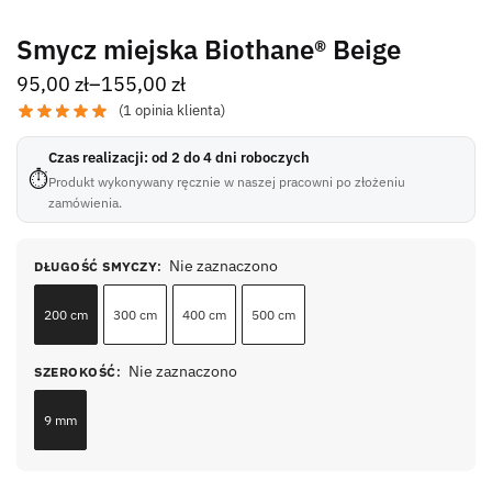
Smycz miejska Biothane® Beige
95,00
zł
–
155,00
zł
(
1
opinia klienta)
Czas realizacji: od 2 do 4 dni roboczych
⏱
Produkt wykonywany ręcznie w naszej pracowni po złożeniu
zamówienia.
Nie zaznaczono
DŁUGOŚĆ SMYCZY
:
200 cm
300 cm
400 cm
500 cm
Nie zaznaczono
SZEROKOŚĆ
:
9 mm