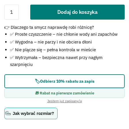
Dodaj do koszyka
Błąd:
👉 Dlaczego ta smycz naprawdę robi różnicę?
Brak formularza kontaktowego.
✅ Proste czyszczenie – nie chłonie wody ani zapachów
✅ Wygodna – nie parzy i nie obciera dłoni
✅ Nie plącze się – pełna kontrola w mieście
✅ Wytrzymała – bezpieczna nawet przy nagłym
szarpnięciu
🏷️
Odbierz 10% rabatu za zapis
🎁 Rabat na pierwsze zamówienie
Jestem już zapisany/a
Jak wybrać rozmiar?