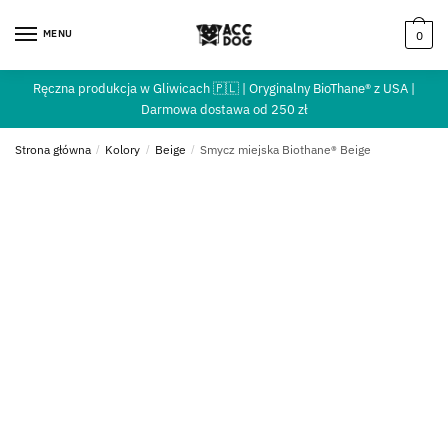
MENU
0
Ręczna produkcja w Gliwicach 🇵🇱 | Oryginalny BioThane® z USA |
Darmowa dostawa od 250 zł
Strona główna
/
Kolory
/
Beige
/
Smycz miejska Biothane® Beige