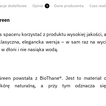
acje dodatkowe
Opinie
Dane producenta
Czas real
1
Green
 spaceru korzystać z produktu wysokiej jakości, a
lasyczna, elegancka wersja – w sam raz na wyci
 w dłoni i nie nasiąka wodą.
Green powstała z BioThane®. Jest to materiał
 skórę naturalną, a przy tym odznacza si