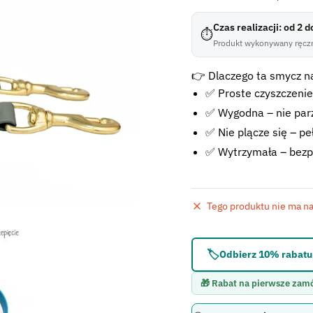
Czas realizacji: od 2 
⏱
Produkt wykonywany ręczn
👉 Dlaczego ta smycz n
✅ Proste czyszczenie
✅ Wygodna – nie parzy
✅ Nie plącze się – pe
✅ Wytrzymała – bezp
Tego produktu nie ma na 
Błąd:
Brak formularza 
🏷️
Odbierz 10% rabatu 
🎁 Rabat na pierwsze zam