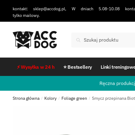
kontakt: sklep@accdog.pl, W dniach 5.08-10.08 konta
tylko mailowy.
Szukaj
⚡ Wysyłka w 24 h
⭐ Bestsellery
Linki treningow
Ręczna produkcj
Strona główna
Kolory
Foliage green
Smycz przepinana Biot
/
/
/