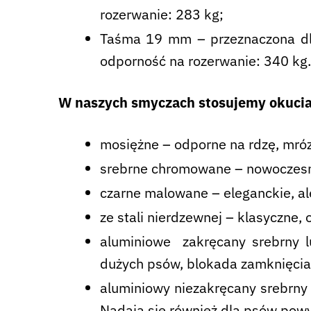
rozerwanie: 283 kg;
Taśma 19 mm – przeznaczona dla
odporność na rozerwanie: 340 kg.
W naszych smyczach stosujemy okucia
mosiężne – odporne na rdzę, mróz
srebrne chromowane – nowoczesne
czarne malowane – eleganckie, al
ze stali nierdzewnej – klasyczne
aluminiowe zakręcany srebrny l
dużych psów, blokada zamknięcia
aluminiowy niezakręcany srebrny 
Nadają się również dla psów powy