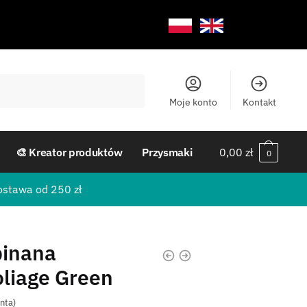
Moje konto
Kontakt
🎨 Kreator produktów
Przysmaki
0,00
zł
0
ostawa od 250 zł
pinana
oliage Green
enta)