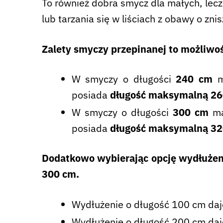
To również dobra smycz dla małych, lec
lub tarzania się w liściach z obawy o zni
Zalety smyczy przepinanej to możliwość 
W smyczy o długości
240 cm
ma
posiada
długość maksymalną 2
W smyczy o długości
300 cm
ma
posiada
długość maksymalną 3
Dodatkowo wybierając opcję wydłużeni
300 cm.
Wydłużenie o długość 100 cm daj
Wydłużenie o długość 200 cm daj