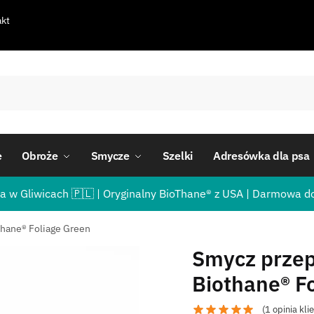
kt
e
Obroże
Smycze
Szelki
Adresówka dla psa
a w Gliwicach 🇵🇱 | Oryginalny BioThane® z USA | Darmowa d
hane® Foliage Green
Smycz prze
Biothane® F
(
1
opinia kli