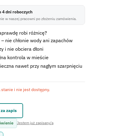
do 4 dni roboczych
ie w naszej pracowni po złożeniu zamówienia.
aprawdę robi różnicę?
 – nie chłonie wody ani zapachów
 i nie obciera dłoni
łna kontrola w mieście
ieczna nawet przy nagłym szarpnięciu
stanie i nie jest dostępny.
kontaktowego.
za zapis
ówienie
Jestem już zapisany/a