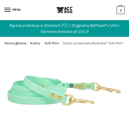
MENU
0
Ręczna produkcja w Gliwicach 🇵🇱 | Oryginalny BioThane® z USA |
Darmowa dostawa od 250 zł
Strona główna
/
Kolory
/
Soft Mint
/
Smycz przepinana Biothane® Soft Mint