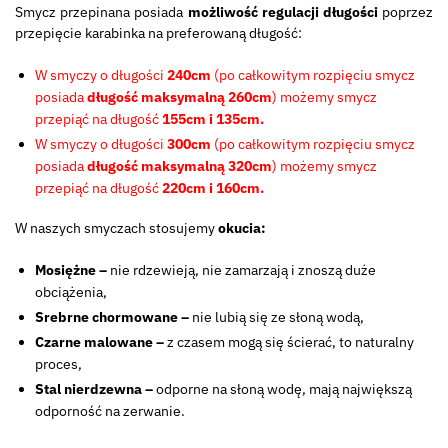
Smycz przepinana posiada
możliwość regulacji długości
poprzez
przepięcie karabinka na preferowaną długość:
W smyczy o długości
240cm
(po całkowitym rozpięciu smycz
posiada
długość maksymalną 260cm
) możemy smycz
przepiąć na długość
155cm i 135cm.
W smyczy o długości
300cm
(po całkowitym rozpięciu smycz
posiada
długość maksymalną 320cm
) możemy smycz
przepiąć na długość
220cm i 160cm.
W naszych smyczach stosujemy
okucia:
Mosiężne –
nie rdzewieją, nie zamarzają i znoszą duże
obciążenia,
Srebrne chormowane –
nie lubią się ze słoną wodą,
Czarne malowane –
z czasem mogą się ścierać, to naturalny
proces,
Stal nierdzewna –
odporne na słoną wodę, mają największą
odporność na zerwanie.