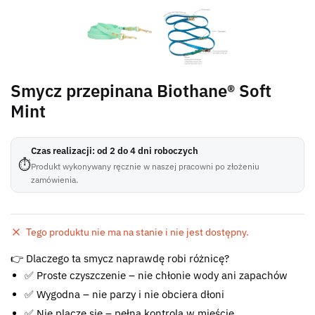
Smycz przepinana Biothane® Soft
Mint
Czas realizacji: od 2 do 4 dni roboczych
⏱
Produkt wykonywany ręcznie w naszej pracowni po złożeniu
zamówienia.
Tego produktu nie ma na stanie i nie jest dostępny.
Błąd:
👉 Dlaczego ta smycz naprawdę robi różnicę?
Brak formularza kontaktowego.
✅ Proste czyszczenie – nie chłonie wody ani zapachów
✅ Wygodna – nie parzy i nie obciera dłoni
✅ Nie plącze się – pełna kontrola w mieście