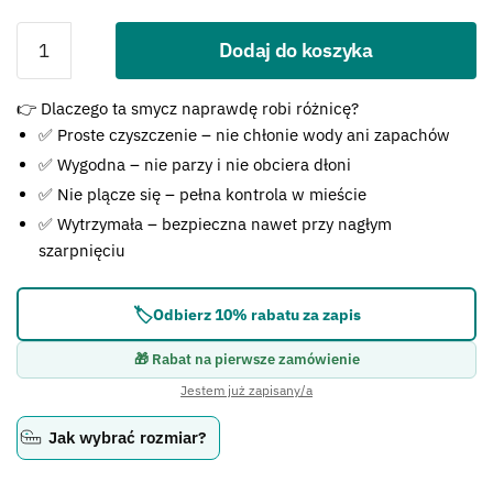
Dodaj do koszyka
Błąd:
👉 Dlaczego ta smycz naprawdę robi różnicę?
Brak formularza kontaktowego.
✅ Proste czyszczenie – nie chłonie wody ani zapachów
✅ Wygodna – nie parzy i nie obciera dłoni
✅ Nie plącze się – pełna kontrola w mieście
✅ Wytrzymała – bezpieczna nawet przy nagłym
szarpnięciu
🏷️
Odbierz 10% rabatu za zapis
🎁 Rabat na pierwsze zamówienie
Jestem już zapisany/a
Jak wybrać rozmiar?