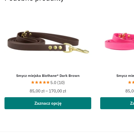
Smycz miejska Biothane® Dark Brown
Smycz mie
5.0 (10)
85,00
zł
–
170,00
zł
85,
Zaznacz opcję
Z