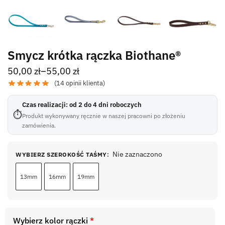
Smycz krótka rączka Biothane®
50,00
zł
–
55,00
zł
(
14
opinii klienta)
Czas realizacji: od 2 do 4 dni roboczych
⏱
Produkt wykonywany ręcznie w naszej pracowni po złożeniu
zamówienia.
Nie zaznaczono
WYBIERZ SZEROKOŚĆ TAŚMY
:
13mm
16mm
19mm
Wybierz kolor rączki
*