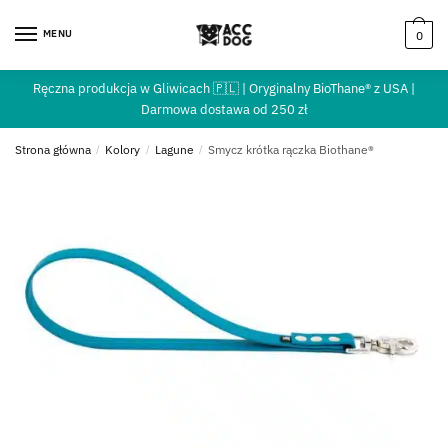
MENU
0
Ręczna produkcja w Gliwicach 🇵🇱 | Oryginalny BioThane® z USA |
Darmowa dostawa od 250 zł
Strona główna
/
Kolory
/
Lagune
/
Smycz krótka rączka Biothane®