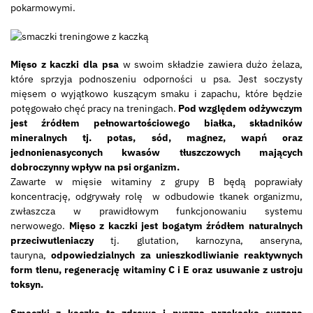
pokarmowymi.
Mięso z kaczki dla psa
w swoim składzie zawiera dużo żelaza,
które sprzyja podnoszeniu odporności u psa. Jest soczysty
mięsem o wyjątkowo kuszącym smaku i zapachu, które będzie
potęgowało chęć pracy na treningach.
Pod względem odżywczym
jest źródłem pełnowartościowego białka, składników
mineralnych tj. potas, sód, magnez, wapń oraz
jednonienasyconych kwasów tłuszczowych mających
dobroczynny wpływ na psi organizm.
Zawarte w mięsie witaminy z grupy B będą poprawiały
koncentrację, odgrywały rolę w odbudowie tkanek organizmu,
zwłaszcza w prawidłowym funkcjonowaniu systemu
nerwowego.
Mięso z kaczki jest bogatym źródłem naturalnych
przeciwutleniaczy
tj. glutation, karnozyna, anseryna,
tauryna,
odpowiedzialnych za unieszkodliwianie reaktywnych
form tlenu, regenerację witaminy C i E oraz usuwanie z ustroju
toksyn.