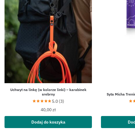
Uchwyt na linkę (w kolorze linki) – karabinek
srebrny
Syta Micha Treni
5.0 (3)
40,00
zł
Dodaj do koszyka
Dod