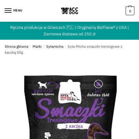
MENU
0
Ręczna produkcja w Gliwicach 🇵🇱 | Oryginalny BioThane® z USA |
Darmowa dostawa od 250 zł
Strona główna
/
Marki
/
Sytamicha
/
Syta Micha smaczki treningowe z
kaczką 50g