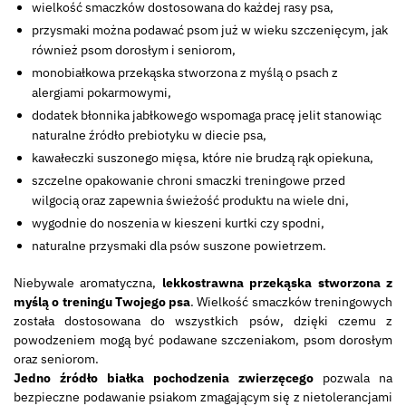
wielkość smaczków dostosowana do każdej rasy psa,
przysmaki można podawać psom już w wieku szczenięcym, jak
również psom dorosłym i seniorom,
monobiałkowa przekąska stworzona z myślą o psach z
alergiami pokarmowymi,
dodatek błonnika jabłkowego wspomaga pracę jelit stanowiąc
naturalne źródło prebiotyku w diecie psa,
kawałeczki suszonego mięsa, które nie brudzą rąk opiekuna,
szczelne opakowanie chroni smaczki treningowe przed
wilgocią oraz zapewnia świeżość produktu na wiele dni,
wygodnie do noszenia w kieszeni kurtki czy spodni,
naturalne przysmaki dla psów suszone powietrzem.
Niebywale aromatyczna,
lekkostrawna przekąska stworzona z
myślą o treningu Twojego psa
. Wielkość smaczków treningowych
została dostosowana do wszystkich psów, dzięki czemu z
powodzeniem mogą być podawane szczeniakom, psom dorosłym
oraz seniorom.
Jedno źródło białka pochodzenia zwierzęcego
pozwala na
bezpieczne podawanie psiakom zmagającym się z nietolerancjami