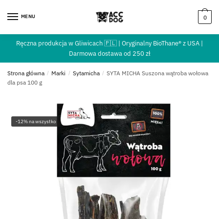
MENU
0
Ręczna produkcja w Gliwicach 🇵🇱 | Oryginalny BioThane® z USA |
Darmowa dostawa od 250 zł
Strona główna
/
Marki
/
Sytamicha
/
SYTA MICHA Suszona wątroba wołowa
dla psa 100 g
-12% na wszystko