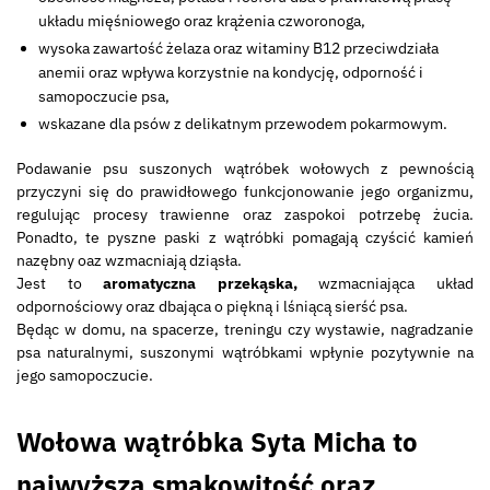
układu mięśniowego oraz krążenia czworonoga,
wysoka zawartość żelaza oraz witaminy B12 przeciwdziała
anemii oraz wpływa korzystnie na kondycję, odporność i
samopoczucie psa,
wskazane dla psów z delikatnym przewodem pokarmowym.
Podawanie psu suszonych wątróbek wołowych z pewnością
przyczyni się do prawidłowego funkcjonowanie jego organizmu,
regulując procesy trawienne oraz zaspokoi potrzebę żucia.
Ponadto, te pyszne paski z wątróbki pomagają czyścić kamień
nazębny oaz wzmacniają dziąsła.
Jest to
aromatyczna przekąska,
wzmacniająca układ
odpornościowy oraz dbająca o piękną i lśniącą sierść psa.
Będąc w domu, na spacerze, treningu czy wystawie, nagradzanie
psa naturalnymi, suszonymi wątróbkami wpłynie pozytywnie na
jego samopoczucie.
Wołowa wątróbka Syta Micha
to
najwyższa smakowitość oraz