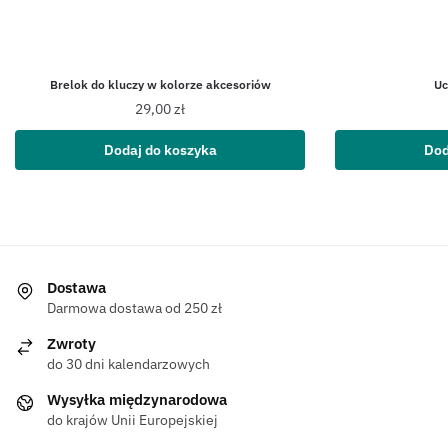
Brelok do kluczy w kolorze akcesoriów
Uc
29,00
zł
Dodaj do koszyka
Dod
Dostawa
Darmowa dostawa od 250 zł
Zwroty
do 30 dni kalendarzowych
Wysyłka międzynarodowa
do krajów Unii Europejskiej