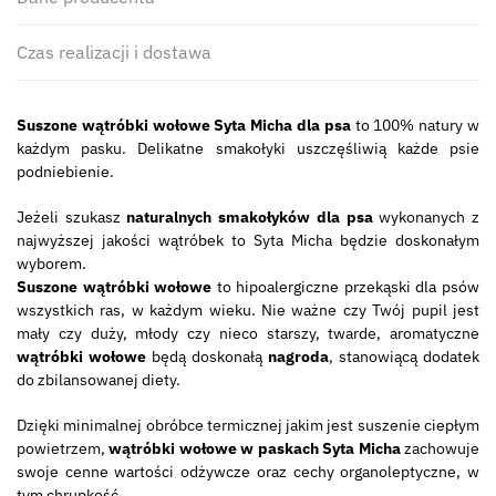
Czas realizacji i dostawa
Suszone wątróbki wołowe Syta Micha dla psa
to 100% natury w
każdym pasku. Delikatne smakołyki uszczęśliwią każde psie
podniebienie.
Jeżeli szukasz
naturalnych smakołyków dla psa
wykonanych z
najwyższej jakości wątróbek to Syta Micha będzie doskonałym
wyborem.
Suszone wątróbki wołowe
to hipoalergiczne przekąski dla psów
wszystkich ras, w każdym wieku. Nie ważne czy Twój pupil jest
mały czy duży, młody czy nieco starszy, twarde, aromatyczne
wątróbki wołowe
będą doskonałą
nagroda
, stanowiącą dodatek
do zbilansowanej diety.
Dzięki minimalnej obróbce termicznej jakim jest suszenie ciepłym
powietrzem,
wątróbki wołowe w paskach Syta Micha
zachowuje
swoje cenne wartości odżywcze oraz cechy organoleptyczne, w
tym chrupkość.