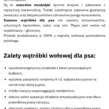
Są to
naturalne smakołyki
ręcznie krojone i pakowane z
najwyższą starannością. Trwałe zamknięcie zapewnia gwarancję
świeżości oraz bezpieczeństwo zdrowotne psiego konsumenta.
Suszona wątróbka dla psa
nie zawiera konserwantów,
sztucznych barwników, cukru oraz soli. Mięso jest wolne od
wypełniaczy – gliceryny.
Produkt produkowany w 100% z wątroby wołowej pochodzenia
polskiego.
Zalety wątróbki wołowej dla psa:
wysokoenergetyczny smakołyk z łatwo przyswajalnym
białkiem,
wysokiej zawartości witaminy A i D, wpływa korzystnie na
wzrok oraz skórę pupila,
źródło niacyny wspomagającej metabolizm,
obecny selen wykazuje działanie antyoksydacyjne oraz dba o
prawidłową pracę tarczycy,
obecność magnezu, potasu i fosforu dba o prawidłową pracę