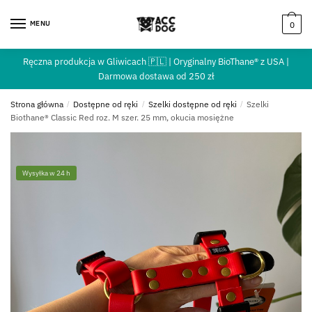
MENU
0
Ręczna produkcja w Gliwicach 🇵🇱 | Oryginalny BioThane® z USA |
Darmowa dostawa od 250 zł
Strona główna
/
Dostępne od ręki
/
Szelki dostępne od ręki
/
Szelki
Biothane® Classic Red roz. M szer. 25 mm, okucia mosiężne
Wysyłka w 24 h