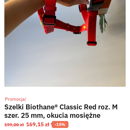
Promocja!
Szelki Biothane® Classic Red roz. M
szer. 25 mm, okucia mosiężne
169,15
zł
199,00
zł
-15%