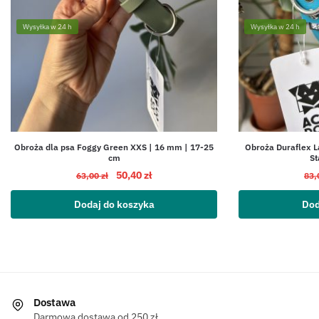
Wysyłka w 24 h
Wysyłka w 24 h
Obroża dla psa Foggy Green XXS | 16 mm | 17-25
Obroża Duraflex L
cm
St
50,40
zł
63,00
zł
83,
Dodaj do koszyka
Dod
Dostawa
Darmowa dostawa od 250 zł