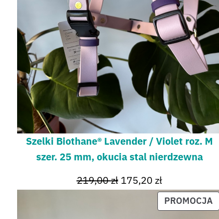
Szelki Biothane® Lavender / Violet roz. M
szer. 25 mm, okucia stal nierdzewna
219,00
zł
175,20
zł
PROMOCJA