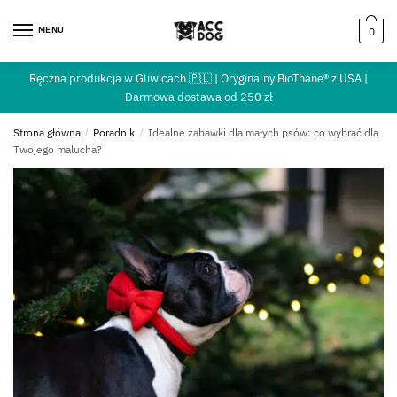
MENU
0
Ręczna produkcja w Gliwicach 🇵🇱 | Oryginalny BioThane® z USA |
Darmowa dostawa od 250 zł
Strona główna
/
Poradnik
/
Idealne zabawki dla małych psów: co wybrać dla
Twojego malucha?