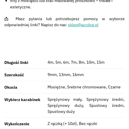
nity z mosiądzu lub stali malowanej proszkowo – trwałe i
estetyczne.
📩 Masz pytania lub potrzebujesz pomocy w wyborze
odpowiedniej linki? Napisz do nas:
sklep@accdog.pl
4m, 5m, 6m, 7m, 8m, 10m, 15m
Długość linki
9mm, 13mm, 16mm
Szerokość
Mosiężne, Srebrne chromowane, Czarne
Okucia
Sprężynowy mały, Sprężynowy średni,
Wybierz karabinek
Sprężynowy duży, Spustowy średni,
Spustowy duży
Z rączką (+ 10zł), Bez rączki
Wykończenie