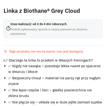
Linka z Biothane® Grey Cloud
Czas realizacji: od 2 do 4 dni roboczych
⏱
Produkt wykonywany ręcznie w naszej pracowni po złożeniu
zamówienia.
Tego produktu nie ma na stanie i nie jest dostępny.
Błąd:
👉 Dlaczego ta linka to przełom w Waszych treningach?
Brak formularza kontaktowego.
✅ Nigdy nie nasiąka – pozostaje lekka nawet po spacerze
w deszczu i błocie
✅ Bezpieczny chwyt – materiał nie parzy rąk przy nagłym
zrywie
✅ Nie łapie rzepów i liści – gładka powierzchnia nie
zbiera brudu
✅ Nie plącze się – układa się w duże pętle zamiast supłów