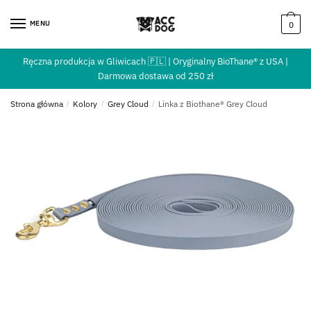
MENU
0
Ręczna produkcja w Gliwicach 🇵🇱 | Oryginalny BioThane® z USA |
Darmowa dostawa od 250 zł
Strona główna
/
Kolory
/
Grey Cloud
/
Linka z Biothane® Grey Cloud