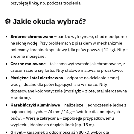
przypiętą linką, np. podczas tropienia.
⚙️ Jakie okucia wybrać?
Srebrne chromowane
– bardzo wytrzymałe, choć nieodporne
na słoną wodę. Przy problemach z piaskiem w mechanizmie
polecamy karabinek spustowy (dla psów powyżej 12 kg). Nity –
srebrne mosiężne.
Czarne malowane
– tak samo wytrzymałe jak chromowane, z
czasem ściera się farba. Nity stalowe malowane proszkowo.
Mosiężne i stal nierdzewna
– odporne na działanie słonej
wody, idealne dla psów kąpiących się w morzu. Nity
dopasowane kolorystycznie (mosiądz = złote, stal nierdzewna
= srebrne).
Karabińczyki aluminiowe
– najlżejsze i jednocześnie jedne z
najmocniejszych. – 74 mm / 14 g – świetne dla mniejszych
psów. – Wersja zakręcana – zapobiega przypadkowemu
wypięciu, idealna do długich linek (np. 15 m).
Grivel
– karabinek o odporności aż 780 kg, wybór dla