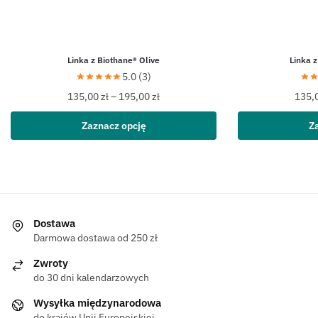
Linka z Biothane® Olive
Linka 
5.0 (3)
135,00
zł
–
195,00
zł
135,
Zaznacz opcję
Z
Dostawa
Darmowa dostawa od 250 zł
Zwroty
do 30 dni kalendarzowych
Wysyłka międzynarodowa
do krajów Unii Europejskiej