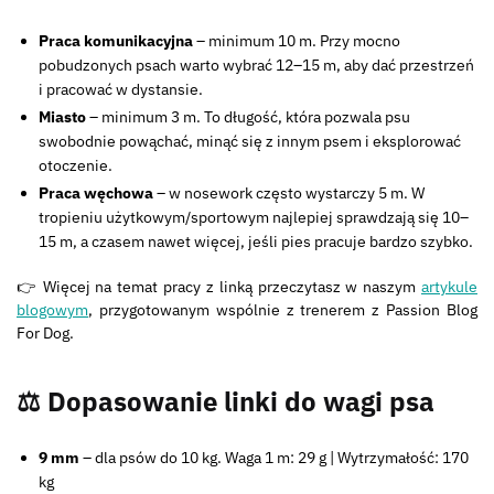
Praca komunikacyjna
– minimum 10 m. Przy mocno
pobudzonych psach warto wybrać 12–15 m, aby dać przestrzeń
i pracować w dystansie.
Miasto
– minimum 3 m. To długość, która pozwala psu
swobodnie powąchać, minąć się z innym psem i eksplorować
otoczenie.
Praca węchowa
– w nosework często wystarczy 5 m. W
tropieniu użytkowym/sportowym najlepiej sprawdzają się 10–
15 m, a czasem nawet więcej, jeśli pies pracuje bardzo szybko.
👉 Więcej na temat pracy z linką przeczytasz w naszym
artykule
blogowym
, przygotowanym wspólnie z trenerem z Passion Blog
For Dog.
⚖️ Dopasowanie linki do wagi psa
9 mm
– dla psów do 10 kg. Waga 1 m: 29 g | Wytrzymałość: 170
kg